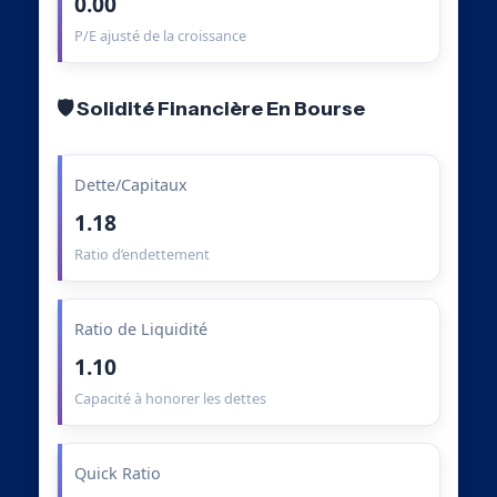
0.00
P/E ajusté de la croissance
🛡️ Solidité Financière En Bourse
Dette/Capitaux
1.18
Ratio d’endettement
Ratio de Liquidité
1.10
Capacité à honorer les dettes
Quick Ratio