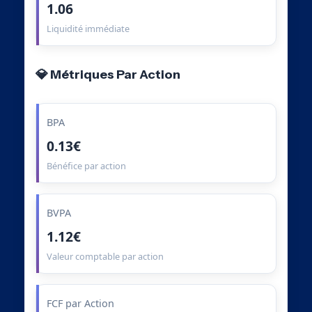
1.06
Liquidité immédiate
💎 Métriques Par Action
BPA
0.13€
Bénéfice par action
BVPA
1.12€
Valeur comptable par action
FCF par Action