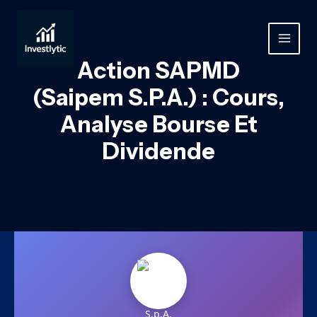
Aller
au
contenu
MAIN
Action SAPMD
MEN
(Saipem S.p.A.) : Cours,
Analyse Bourse Et
Dividende