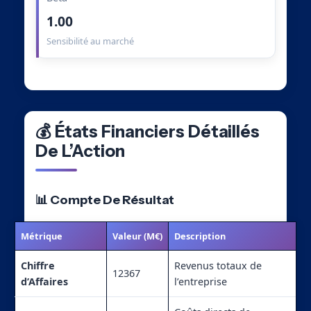
1.00
Sensibilité au marché
💰 États Financiers Détaillés
De L’Action
📊 Compte De Résultat
Métrique
Valeur (M€)
Description
Chiffre
Revenus totaux de
12367
d’Affaires
l’entreprise