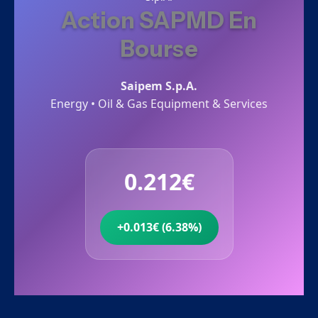
Action SAPMD En
Bourse
Saipem S.p.A.
Energy • Oil & Gas Equipment & Services
0.212€
+0.013€ (6.38%)