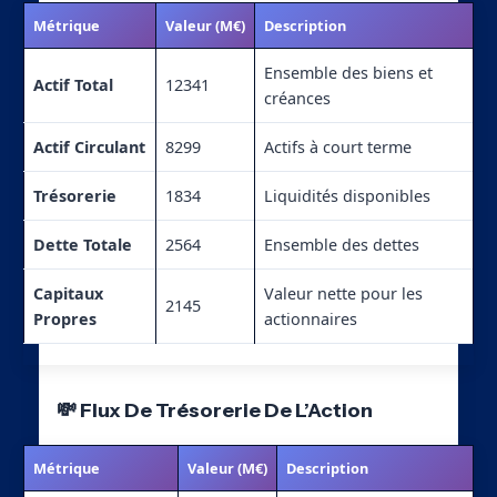
Métrique
Valeur (M€)
Description
Ensemble des biens et
Actif Total
12341
créances
Actif Circulant
8299
Actifs à court terme
Trésorerie
1834
Liquidités disponibles
Dette Totale
2564
Ensemble des dettes
Capitaux
Valeur nette pour les
2145
Propres
actionnaires
💸 Flux De Trésorerie De L’Action
Métrique
Valeur (M€)
Description