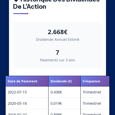
De L’Action
2.668€
Dividende Annuel Estimé
7
Paiements sur 3 ans
Date de Paiement
Dividende (€)
Fréquence
2022-07-15
0.436€
Trimestriel
2020-05-18
0.019€
Trimestriel
2016-02-22
0.898€
Trimestriel