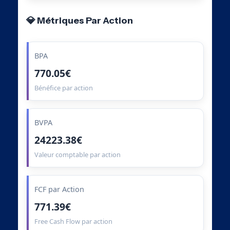
💎 Métriques Par Action
BPA
770.05€
Bénéfice par action
BVPA
24223.38€
Valeur comptable par action
FCF par Action
771.39€
Free Cash Flow par action