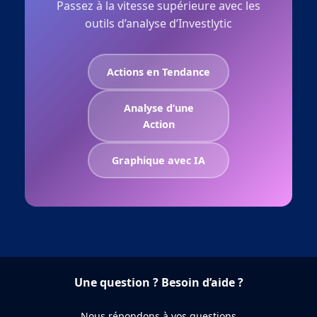
Passez à la vitesse supérieure avec les
outils d’analyse d’Investlytic
Actions en Tendance
Analyse d’une
Action
Graphique avec IA
Une question ? Besoin d’aide ?
Nous répondons à vos questions