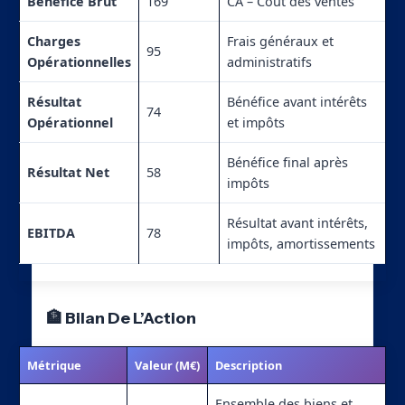
Bénéfice Brut
169
CA – Coût des ventes
Charges
Frais généraux et
95
Opérationnelles
administratifs
Résultat
Bénéfice avant intérêts
74
Opérationnel
et impôts
Bénéfice final après
Résultat Net
58
impôts
Résultat avant intérêts,
EBITDA
78
impôts, amortissements
🏦 Bilan De L’Action
Métrique
Valeur (M€)
Description
Ensemble des biens et