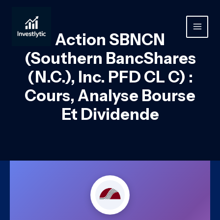
Aller
au
contenu
MAIN
Action SBNCN
MEN
(Southern BancShares
(N.C.), Inc. PFD CL C) :
Cours, Analyse Bourse
Et Dividende