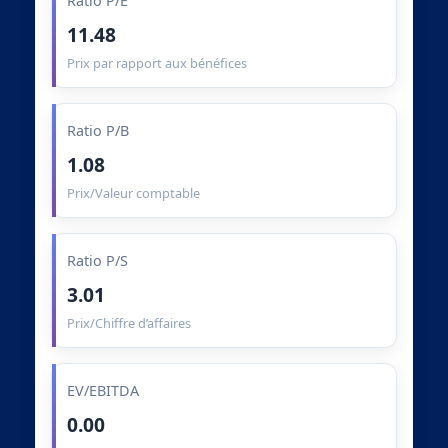
Ratio P/E
11.48
Prix par rapport aux bénéfices
Ratio P/B
1.08
Prix/Valeur comptable
Ratio P/S
3.01
Prix/Chiffre d’affaires
EV/EBITDA
0.00