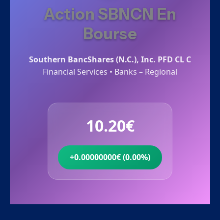
Action SBNCN En
Bourse
Southern BancShares (N.C.), Inc. PFD CL C
Financial Services • Banks – Regional
10.20€
+0.00000000€ (0.00%)