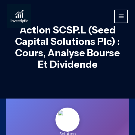
Aller
au
contenu
MAIN
Action SCSP.L (Seed
MEN
Capital Solutions Plc) :
Cours, Analyse Bourse
Et Dividende