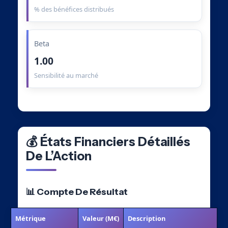
% des bénéfices distribués
Beta
1.00
Sensibilité au marché
💰 États Financiers Détaillés
De L’Action
📊 Compte De Résultat
Métrique
Valeur (M€)
Description