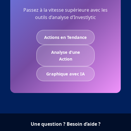
Passez à la vitesse supérieure avec les
outils d’analyse d’Investlytic
Actions en Tendance
Analyse d’une
Action
Graphique avec IA
Une question ? Besoin d’aide ?