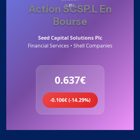
Action SCSP.L En
Bourse
Seed Capital Solutions Plc
Financial Services • Shell Companies
0.637€
-0.106€ (-14.29%)