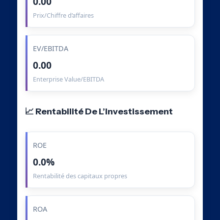
0.00
Prix/Chiffre d’affaires
EV/EBITDA
0.00
Enterprise Value/EBITDA
📈 Rentabilité De L’Investissement
ROE
0.0%
Rentabilité des capitaux propres
ROA