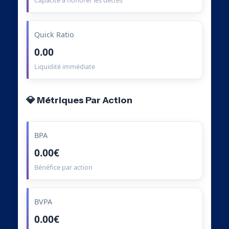
Capacité à honorer les dettes
Quick Ratio
0.00
Liquidité immédiate
💎 Métriques Par Action
BPA
0.00€
Bénéfice par action
BVPA
0.00€