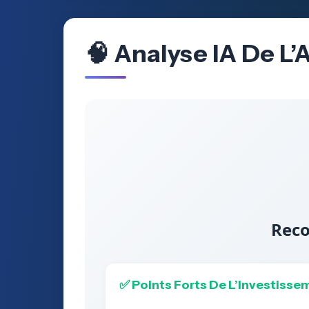
🧠 Analyse IA De L
Reco
✅ Points Forts De L’Investisse