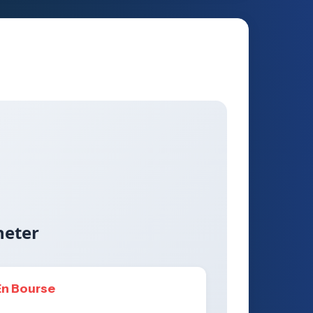
heter
En Bourse