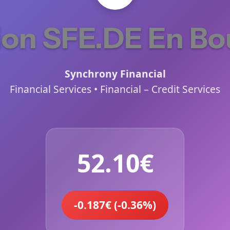
ion SFE.DE En Bo
Synchrony Financial
Financial Services • Financial – Credit Services
52.10€
-0.187€ (-0.36%)