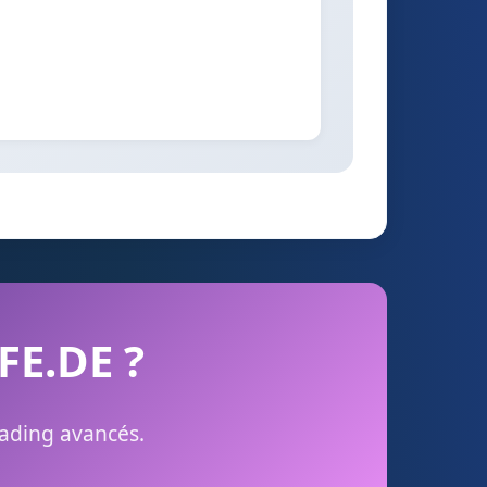
SFE.DE ?
rading avancés.