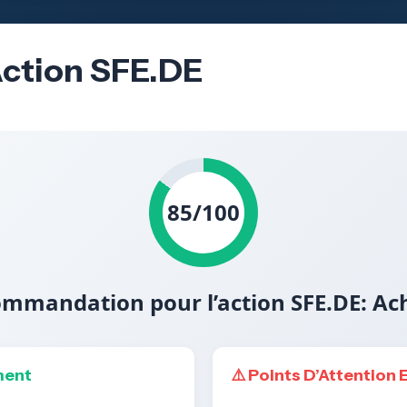
’Action SFE.DE
85/100
mmandation pour l’action SFE.DE: Ac
ment
⚠️ Points D’Attention 