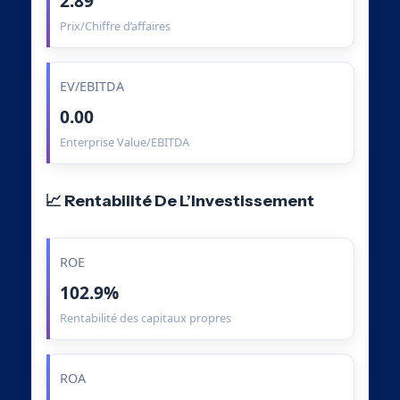
2.89
Prix/Chiffre d’affaires
EV/EBITDA
0.00
Enterprise Value/EBITDA
📈 Rentabilité De L’Investissement
ROE
102.9%
Rentabilité des capitaux propres
ROA