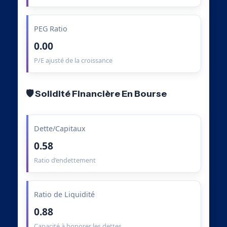
PEG Ratio
0.00
P/E ajusté de la croissance
🛡️ Solidité Financière En Bourse
Dette/Capitaux
0.58
Ratio d’endettement
Ratio de Liquidité
0.88
Capacité à honorer les dettes