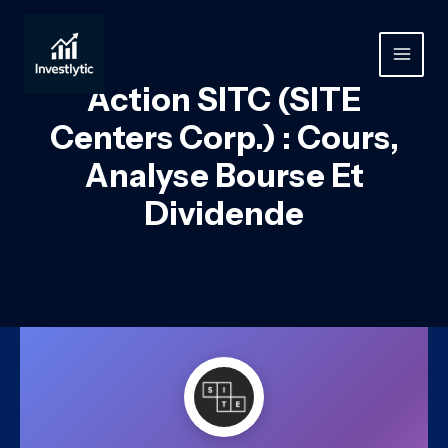
Aller
au
contenu
MAIN
Action SITC (SITE
MEN
Centers Corp.) : Cours,
Analyse Bourse Et
Dividende