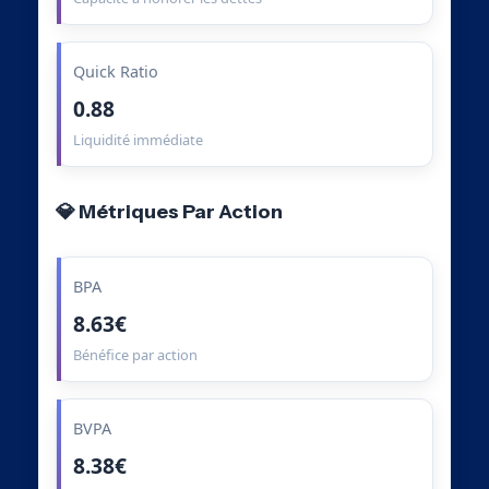
Quick Ratio
0.88
Liquidité immédiate
💎 Métriques Par Action
BPA
8.63€
Bénéfice par action
BVPA
8.38€