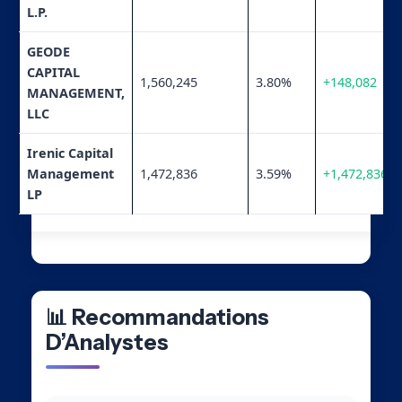
L.P.
GEODE
CAPITAL
1,560,245
3.80%
+148,082
MANAGEMENT,
LLC
Irenic Capital
Management
1,472,836
3.59%
+1,472,836
LP
📊 Recommandations
D’Analystes