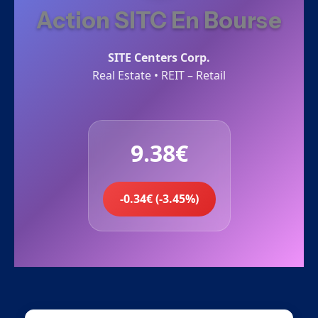
Action SITC En Bourse
SITE Centers Corp.
Real Estate • REIT – Retail
9.38€
-0.34€ (-3.45%)