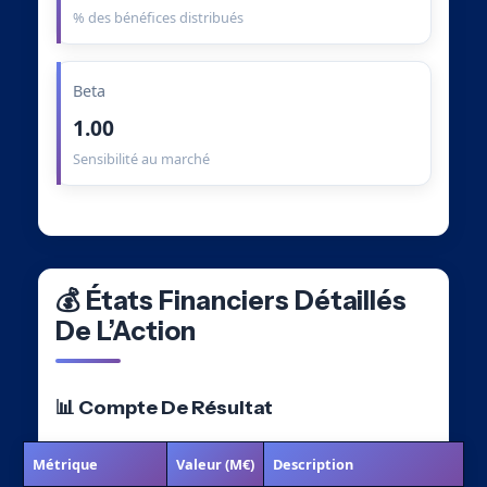
% des bénéfices distribués
Beta
1.00
Sensibilité au marché
💰 États Financiers Détaillés
De L’Action
📊 Compte De Résultat
Métrique
Valeur (M€)
Description