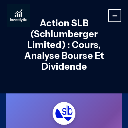
Aller
au
contenu
MAIN
Action SLB
MEN
(Schlumberger
Limited) : Cours,
Analyse Bourse Et
Dividende