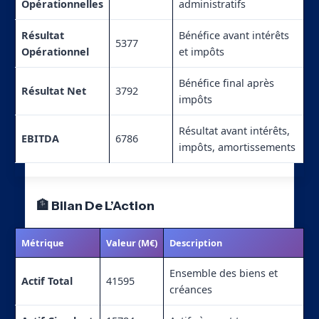
Opérationnelles
administratifs
Résultat
Bénéfice avant intérêts
5377
Opérationnel
et impôts
Bénéfice final après
Résultat Net
3792
impôts
Résultat avant intérêts,
EBITDA
6786
impôts, amortissements
🏦 Bilan De L’Action
Métrique
Valeur (M€)
Description
Ensemble des biens et
Actif Total
41595
créances