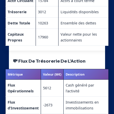
Actif Circulant
15784
Actifs à court terme
Trésorerie
3012
Liquidités disponibles
Dette Totale
10263
Ensemble des dettes
Capitaux
Valeur nette pour les
17960
Propres
actionnaires
💸 Flux De Trésorerie De L’Action
Métrique
Valeur (M€)
Description
Flux
Cash généré par
5612
Opérationnels
l’activité
Flux
Investissements en
-2673
d’Investissement
immobilisations