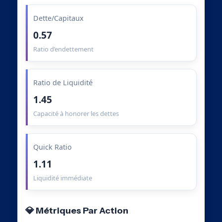
Dette/Capitaux
0.57
Ratio d’endettement
Ratio de Liquidité
1.45
Capacité à honorer les dettes
Quick Ratio
1.11
Liquidité immédiate
💎 Métriques Par Action