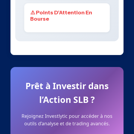
⚠️ Points D’Attention En
Bourse
Prêt à Investir dans
l’Action SLB ?
Rejoignez Investlytic pour accéder à nos
outils d’analyse et de trading avancés.