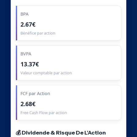
BPA
2.67€
Bénéfice par action
BVPA
13.37€
Valeur comptable par action
FCF par Action
2.68€
Free Cash Flow par action
💰 Dividende & Risque De L’Action