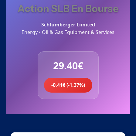
Action SLB En Bourse
Schlumberger Limited
Energy • Oil & Gas Equipment & Services
29.40€
-0.41€ (-1.37%)