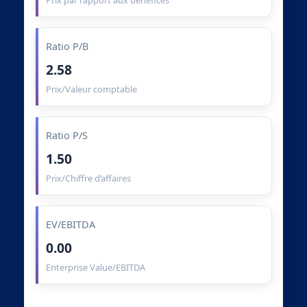
Prix par rapport aux bénéfices
Ratio P/B
2.58
Prix/Valeur comptable
Ratio P/S
1.50
Prix/Chiffre d’affaires
EV/EBITDA
0.00
Enterprise Value/EBITDA