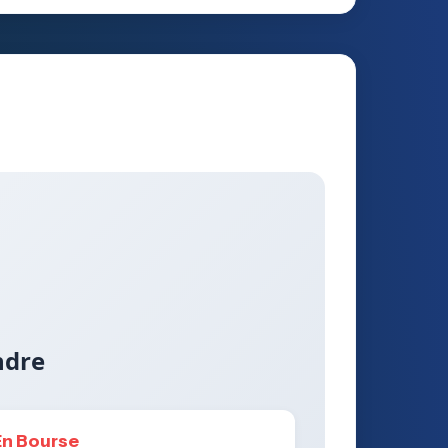
ndre
En Bourse