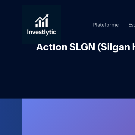
Aller
au
contenu
Plateforme
Es
Action SLGN (Silgan H