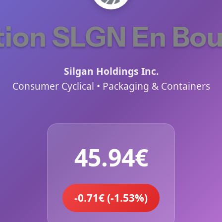
tion SLGN En Bou
Silgan Holdings Inc.
Consumer Cyclical • Packaging & Containers
45.94€
-0.71€ (-1.53%)