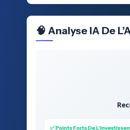
🧠 Analyse IA De L
Rec
✅ Points Forts De L’Investisse