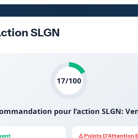
’Action SLGN
17/100
ommandation pour l’action SLGN: Ve
ment
⚠️ Points D’Attention 