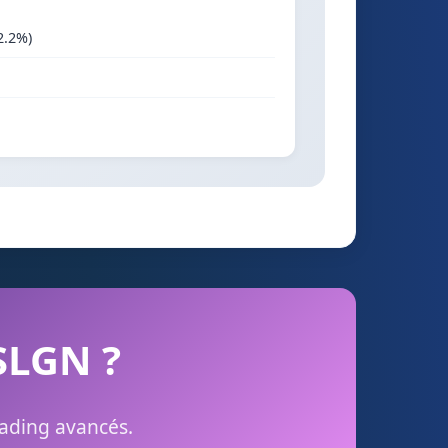
2.2%)
 SLGN ?
rading avancés.