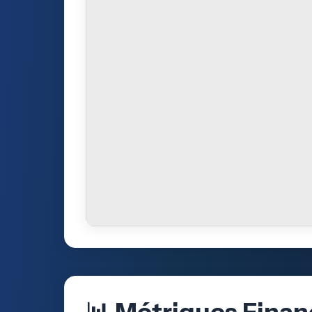
📊 Métriques Finan