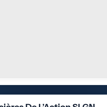
cières De L’Action SLGN