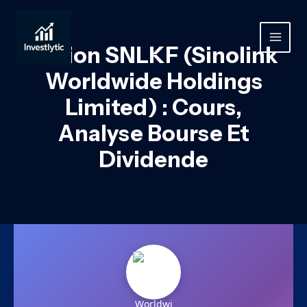
Aller
au
contenu
MAIN
Action SNLKF (Sinolink
MEN
Worldwide Holdings
Limited) : Cours,
Analyse Bourse Et
Dividende