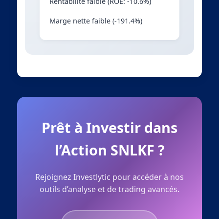
Rentabilité faible (ROE: -10.6%)
Marge nette faible (-191.4%)
Prêt à Investir dans
l’Action SNLKF ?
Rejoignez Investlytic pour accéder à nos
outils d’analyse et de trading avancés.