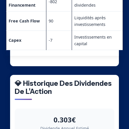
-802
Financement
dividendes
Liquidités après
Free Cash Flow
90
investissements
Investissements en
Capex
-7
capital
💎 Historique Des Dividendes
De L’Action
0.303€
Dividende Annuel Estimé