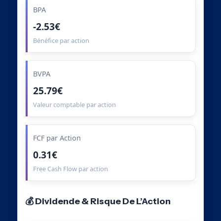
BPA
-2.53€
Bénéfice par action
BVPA
25.79€
Valeur comptable par action
FCF par Action
0.31€
Free Cash Flow par action
💰 Dividende & Risque De L’Action