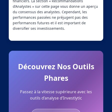
financiers. La section « Recommandations
d’Analystes » sur cette page vous donne un aperçu
du consensus des analystes. Cependant, les
performances passées ne préjugent pas des
performances futures et il est important de
diversifier ses investissements.
Découvrez Nos Outils
Phares
Passez à la vitesse supérieure avec les
outils d’analyse d’Investlytic