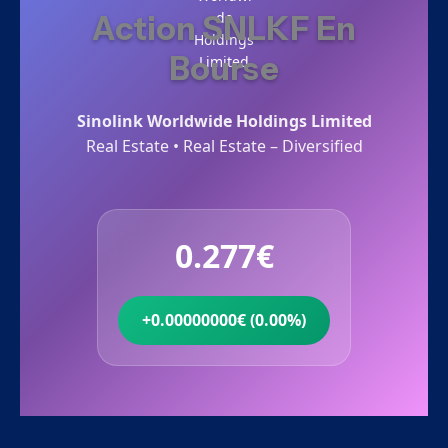
Action SNLKF En
Bourse
Sinolink Worldwide Holdings Limited
Real Estate • Real Estate – Diversified
0.277€
+0.00000000€ (0.00%)