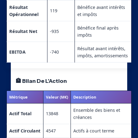
Résultat
Bénéfice avant intérêts
119
Opérationnel
et impôts
Bénéfice final après
Résultat Net
-935
impôts
Résultat avant intérêts,
EBITDA
-740
impôts, amortissements
🏦 Bilan De L’Action
Métrique
Valeur (M€)
Description
Ensemble des biens et
Actif Total
13848
créances
Actif Circulant
4547
Actifs à court terme