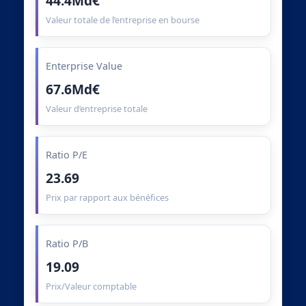
44.4Md€
Valeur totale de l’entreprise en bourse
Enterprise Value
67.6Md€
Valeur d’entreprise totale
Ratio P/E
23.69
Prix par rapport aux bénéfices
Ratio P/B
19.09
Prix/Valeur comptable