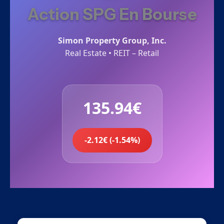
Action SPG En Bourse
Simon Property Group, Inc.
Real Estate • REIT – Retail
135.94€
-2.12€ (-1.54%)