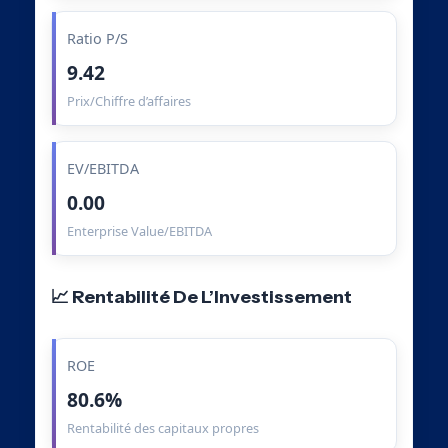
Ratio P/S
9.42
Prix/Chiffre d’affaires
EV/EBITDA
0.00
Enterprise Value/EBITDA
📈 Rentabilité De L’Investissement
ROE
80.6%
Rentabilité des capitaux propres