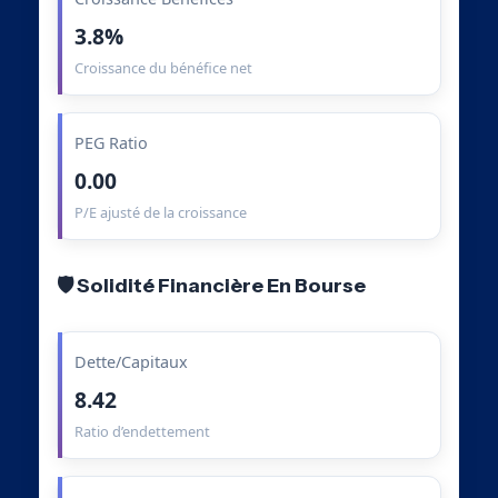
3.8%
Croissance du bénéfice net
PEG Ratio
0.00
P/E ajusté de la croissance
🛡️ Solidité Financière En Bourse
Dette/Capitaux
8.42
Ratio d’endettement