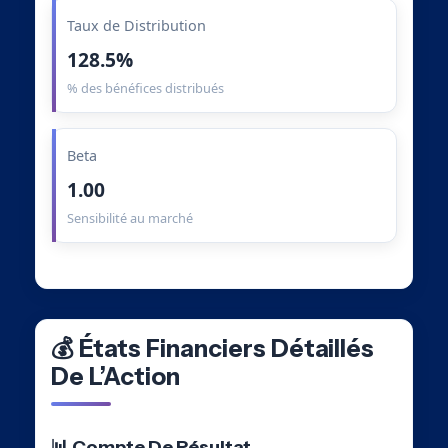
Taux de Distribution
128.5%
% des bénéfices distribués
Beta
1.00
Sensibilité au marché
💰 États Financiers Détaillés
De L’Action
📊 Compte De Résultat