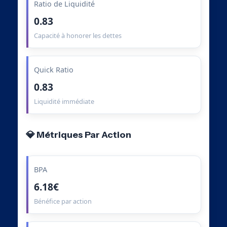
Ratio de Liquidité
0.83
Capacité à honorer les dettes
Quick Ratio
0.83
Liquidité immédiate
💎 Métriques Par Action
BPA
6.18€
Bénéfice par action