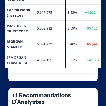
Capital World
5,617,975
3.63%
+4,922,445
Investors
NORTHERN
5,558,982
3.59%
+96,126
TRUST CORP
MORGAN
5,394,283
3.48%
-106,443
STANLEY
JPMORGAN
4,852,195
3.13%
+141,657
CHASE & CO
📊 Recommandations
D’Analystes