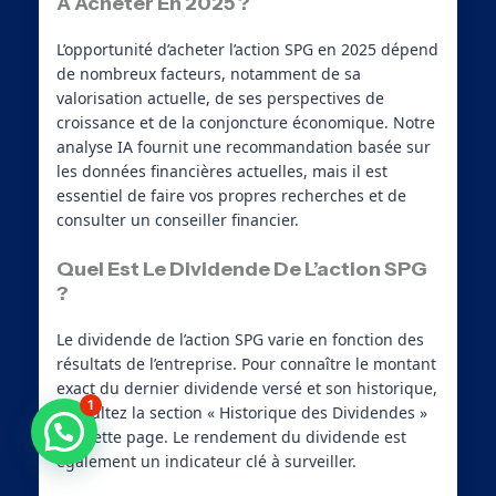
À Acheter En 2025 ?
L’opportunité d’acheter l’action SPG en 2025 dépend
de nombreux facteurs, notamment de sa
valorisation actuelle, de ses perspectives de
croissance et de la conjoncture économique. Notre
analyse IA fournit une recommandation basée sur
les données financières actuelles, mais il est
essentiel de faire vos propres recherches et de
consulter un conseiller financier.
Quel Est Le Dividende De L’action SPG
?
Le dividende de l’action SPG varie en fonction des
résultats de l’entreprise. Pour connaître le montant
exact du dernier dividende versé et son historique,
1
consultez la section « Historique des Dividendes »
Besoin d'aide ?
sur cette page. Le rendement du dividende est
également un indicateur clé à surveiller.