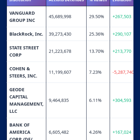
VANGUARD
45,689,998
29.50%
+267,503
GROUP INC
BlackRock, Inc.
39,273,430
25.36%
+290,107
STATE STREET
21,223,678
13.70%
+213,770
CORP
COHEN &
11,199,607
7.23%
-5,287,740
STEERS, INC.
GEODE
CAPITAL
9,464,835
6.11%
+304,593
MANAGEMENT,
LLC
BANK OF
AMERICA
6,605,482
4.26%
+167,024
CORP /DE/