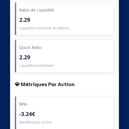
Ratio de Liquidité
2.29
Capacité à honorer les dettes
Quick Ratio
2.29
Liquidité immédiate
💎 Métriques Par Action
BPA
-3.24€
Bénéfice par action