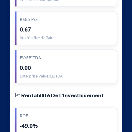
Ratio P/S
0.67
Prix/Chiffre d’affaires
EV/EBITDA
0.00
Enterprise Value/EBITDA
📈 Rentabilité De L’Investissement
ROE
-49.0%