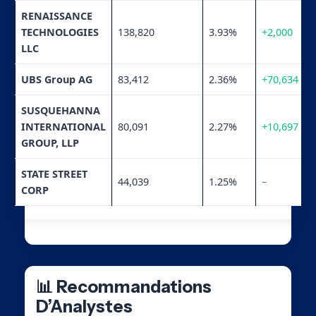
RENAISSANCE
TECHNOLOGIES
138,820
3.93%
+2,000
LLC
UBS Group AG
83,412
2.36%
+70,634
SUSQUEHANNA
INTERNATIONAL
80,091
2.27%
+10,697
GROUP, LLP
STATE STREET
44,039
1.25%
–
CORP
📊 Recommandations
D’Analystes