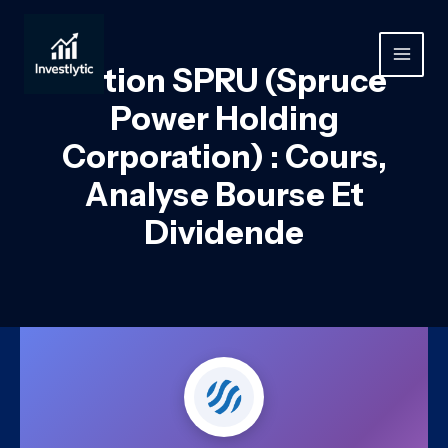
Aller
au
contenu
MAIN
Action SPRU (Spruce
MEN
Power Holding
Corporation) : Cours,
Analyse Bourse Et
Dividende