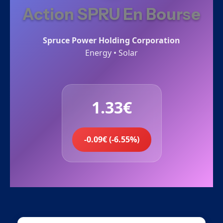
Action SPRU En Bourse
Spruce Power Holding Corporation
Energy • Solar
1.33€
-0.09€ (-6.55%)