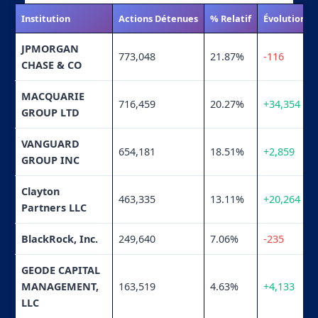
Institution
Actions Détenues
% Relatif
Évolution
JPMORGAN
773,048
21.87%
-116
CHASE & CO
MACQUARIE
716,459
20.27%
+34,354
GROUP LTD
VANGUARD
654,181
18.51%
+2,859
GROUP INC
Clayton
463,335
13.11%
+20,264
Partners LLC
BlackRock, Inc.
249,640
7.06%
-235
GEODE CAPITAL
MANAGEMENT,
163,519
4.63%
+4,133
LLC