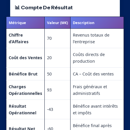
📊 Compte De Résultat
Métrique
Valeur (M€)
Description
Chiffre
Revenus totaux de
70
d’Affaires
l’entreprise
Coûts directs de
Coût des Ventes
20
production
Bénéfice Brut
50
CA – Coût des ventes
Charges
Frais généraux et
93
Opérationnelles
administratifs
Résultat
Bénéfice avant intérêts
-43
Opérationnel
et impôts
Bénéfice final après
Résultat Net
-60