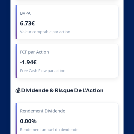
BVPA
6.73€
Valeur comptable par action
FCF par Action
-1.94€
Free Cash Flow par action
💰 Dividende & Risque De L’Action
Rendement Dividende
0.00%
Rendement annuel du dividende