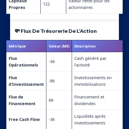
Capitaux
Valeur nette pour les
122
Propres
actionnaires
💸 Flux De Trésorerie De L’Action
Métrique
Valeur (M€)
Description
Flux
Cash généré par
-36
Opérationnels
l’activité
Flux
Investissements en
-86
d’Investissement
immobilisations
Flux de
Financement et
68
Financement
dividendes
Liquidités après
Free Cash Flow
-36
investissements