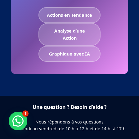
Actions en Tendance
Analyse d’une
Action
Graphique avec IA
Une question ? Besoin d’aide ?
1
Besoin d'aide ?
Nous répondons à vos questions
du lundi au vendredi de 10 h à 12 h et de 14 h à 17 h