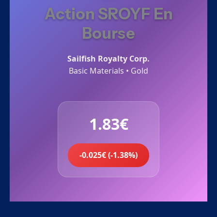
Action SROYF En
Bourse
Sailfish Royalty Corp.
Basic Materials • Gold
1.83€
-0.025€ (-1.38%)