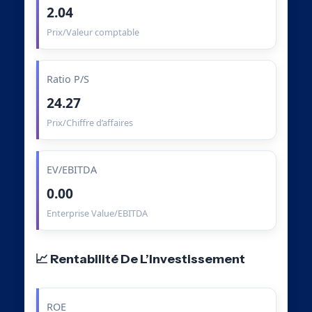
2.04
Prix/Valeur comptable
Ratio P/S
24.27
Prix/Chiffre d’affaires
EV/EBITDA
0.00
Enterprise Value/EBITDA
📈 Rentabilité De L’Investissement
ROE