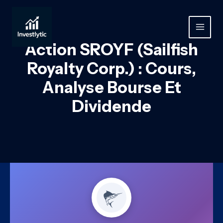
Aller
au
contenu
MAIN
Action SROYF (Sailfish
MEN
Royalty Corp.) : Cours,
Analyse Bourse Et
Dividende