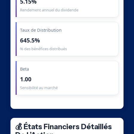
5.15%
Rendement annuel du dividende
Taux de Distribution
645.5%
% des bénéfices distribués
Beta
1.00
Sensibilité au marché
💰 États Financiers Détaillés