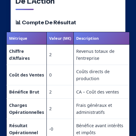
De L’Action
📊 Compte De Résultat
Métrique
Valeur (M€)
Description
Chiffre
Revenus totaux de
2
d’Affaires
l’entreprise
Coûts directs de
Coût des Ventes
0
production
Bénéfice Brut
2
CA – Coût des ventes
Charges
Frais généraux et
2
Opérationnelles
administratifs
Résultat
Bénéfice avant intérêts
-0
Opérationnel
et impôts