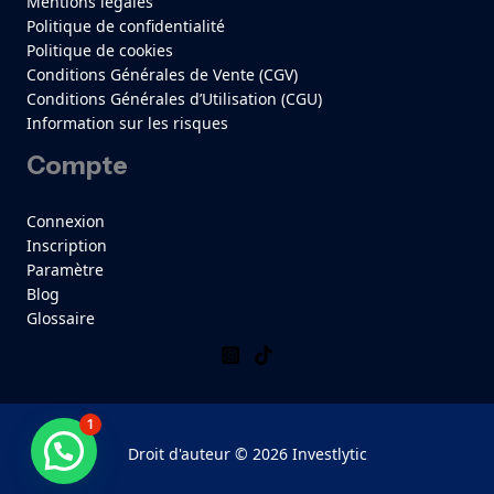
Mentions légales
Politique de confidentialité
Politique de cookies
Conditions Générales de Vente (CGV)
Conditions Générales d’Utilisation (CGU)
Information sur les risques
Compte
Connexion
Inscription
Paramètre
Blog
Glossaire
1
Besoin d'aide ?
Droit d'auteur © 2026 Investlytic