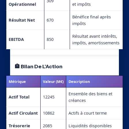
309
Opérationnel
et impôts
Bénéfice final après
Résultat Net
670
impôts
Résultat avant intérêts,
EBITDA
850
impôts, amortissements
🏦 Bilan De L’Action
Métrique
Valeur (M€)
Description
Ensemble des biens et
Actif Total
12245
créances
Actif Circulant
10862
Actifs à court terme
Trésorerie
2085
Liquidités disponibles