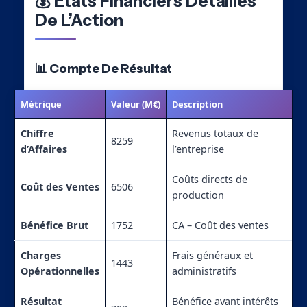
💰 États Financiers Détaillés
De L’Action
📊 Compte De Résultat
Métrique
Valeur (M€)
Description
Chiffre
Revenus totaux de
8259
d’Affaires
l’entreprise
Coûts directs de
Coût des Ventes
6506
production
Bénéfice Brut
1752
CA – Coût des ventes
Charges
Frais généraux et
1443
Opérationnelles
administratifs
Résultat
Bénéfice avant intérêts