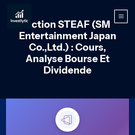
Aller
au
contenu
MAIN
Action STEAF (SM
MEN
Entertainment Japan
Co.,Ltd.) : Cours,
Analyse Bourse Et
Dividende