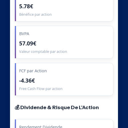
5.78€
Bénéfice par action
BVPA
57.09€
Valeur comptable par action
FCF par Action
-4.36€
Free Cash Flow par action
💰 Dividende & Risque De L’Action
Rendement Dividende