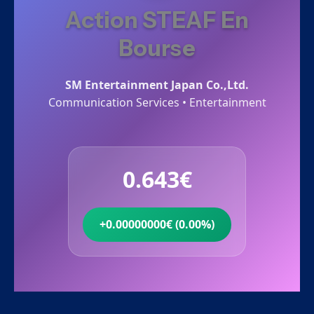
Action STEAF En
Bourse
SM Entertainment Japan Co.,Ltd.
Communication Services • Entertainment
0.643€
+0.00000000€ (0.00%)