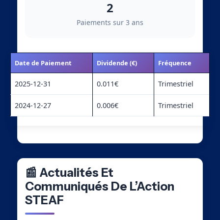
2
Paiements sur 3 ans
Date de Paiement
Dividende (€)
Fréquence
2025-12-31
0.011€
Trimestriel
2024-12-27
0.006€
Trimestriel
📰 Actualités Et
Communiqués De L’Action
STEAF