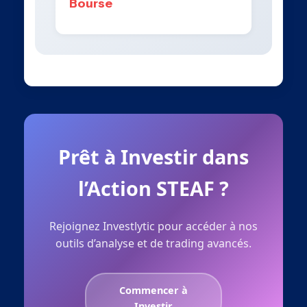
Bourse
Prêt à Investir dans
l’Action STEAF ?
Rejoignez Investlytic pour accéder à nos
outils d’analyse et de trading avancés.
Commencer à
Investir