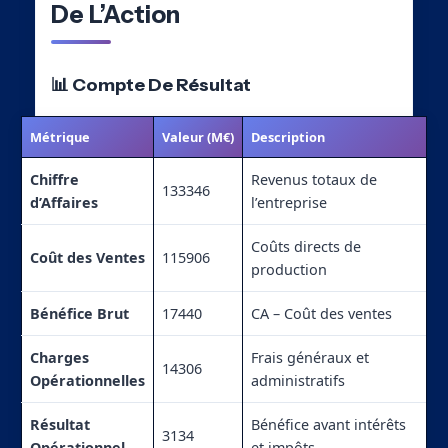
De L’Action
📊 Compte De Résultat
Métrique
Valeur (M€)
Description
Chiffre
Revenus totaux de
133346
d’Affaires
l’entreprise
Coûts directs de
Coût des Ventes
115906
production
Bénéfice Brut
17440
CA – Coût des ventes
Charges
Frais généraux et
14306
Opérationnelles
administratifs
Résultat
Bénéfice avant intérêts
3134
Opérationnel
et impôts