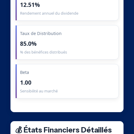
12.51%
Rendement annuel du dividende
Taux de Distribution
85.0%
% des bénéfices distribués
Beta
1.00
Sensibilité au marché
💰 États Financiers Détaillés