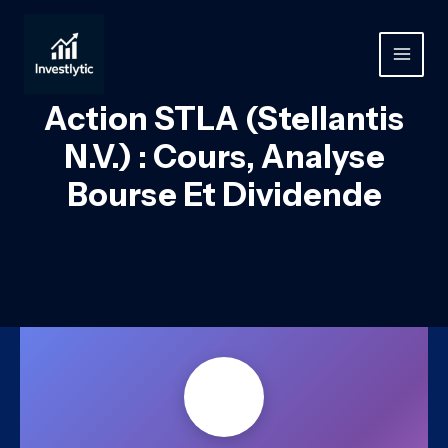
Aller
au
contenu
MAIN
MEN
Action STLA (Stellantis
N.V.) : Cours, Analyse
Bourse Et Dividende