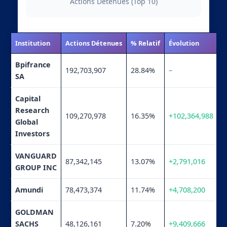
Actions Détenues (Top 10)
Institution
Actions Détenues
% Relatif
Évolution
Bpifrance
192,703,907
28.84%
–
SA
Capital
Research
109,270,978
16.35%
+102,364,988
Global
Investors
VANGUARD
87,342,145
13.07%
+2,791,016
GROUP INC
Amundi
78,473,374
11.74%
+4,708,200
GOLDMAN
SACHS
48,126,161
7.20%
+9,409,666