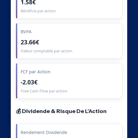
1.58€
Bénéfice par action
BVPA
23.66€
Valeur comptable par action
FCF par Action
-2.03€
Free Cash Flow par action
💰 Dividende & Risque De L’Action
Rendement Dividende