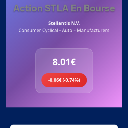
Action STLA En Bourse
Stellantis N.V.
Consumer Cyclical • Auto – Manufacturers
8.01€
-0.06€ (-0.74%)