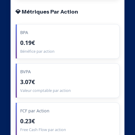
💎 Métriques Par Action
BPA
0.19€
Bénéfice par action
BVPA
3.07€
Valeur comptable par action
FCF par Action
0.23€
Free Cash Flow par action