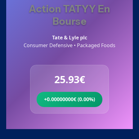
Action TATYY En
Bourse
Tate & Lyle plc
Consumer Defensive • Packaged Foods
25.93€
+0.00000000€ (0.00%)