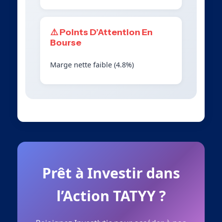
⚠️ Points D’Attention En
Bourse
Marge nette faible (4.8%)
Prêt à Investir dans
l’Action TATYY ?