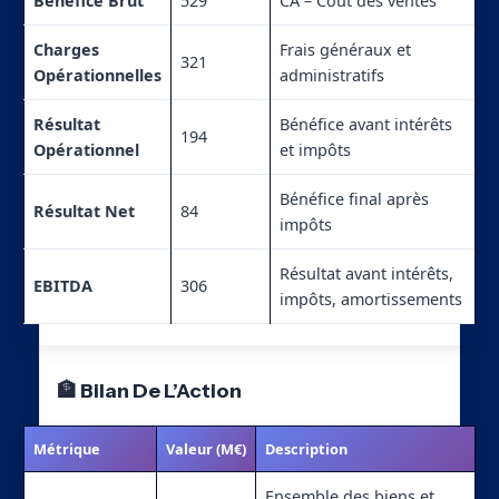
Bénéfice Brut
529
CA – Coût des ventes
Charges
Frais généraux et
321
Opérationnelles
administratifs
Résultat
Bénéfice avant intérêts
194
Opérationnel
et impôts
Bénéfice final après
Résultat Net
84
impôts
Résultat avant intérêts,
EBITDA
306
impôts, amortissements
🏦 Bilan De L’Action
Métrique
Valeur (M€)
Description
Ensemble des biens et