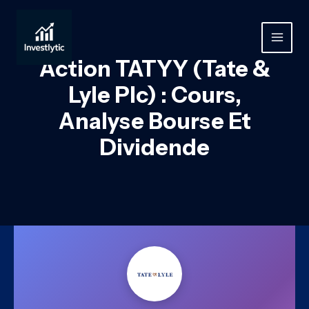
Aller
au
contenu
MAIN
Action TATYY (Tate &
MEN
Lyle Plc) : Cours,
Analyse Bourse Et
Dividende