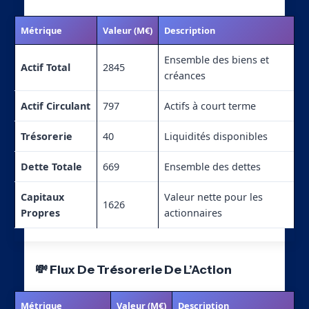
Métrique
Valeur (M€)
Description
Ensemble des biens et
Actif Total
2845
créances
Actif Circulant
797
Actifs à court terme
Trésorerie
40
Liquidités disponibles
Dette Totale
669
Ensemble des dettes
Capitaux
Valeur nette pour les
1626
Propres
actionnaires
💸 Flux De Trésorerie De L’Action
Métrique
Valeur (M€)
Description