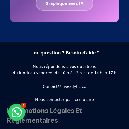
Graphique avec IA
Une question ? Besoin d’aide ?
Nous répondons à vos questions
du lundi au vendredi de 10 h à 12 h et de 14 h à 17 h
Contact@investlytic.co
Nous contacter par formulaire
1
Informations Légales Et
Besoin d'aide ?
Réglementaires