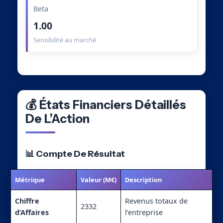
Beta
1.00
Sensibilité au marché
💰 États Financiers Détaillés
De L’Action
📊 Compte De Résultat
Métrique
Valeur (M€)
Description
Chiffre
Revenus totaux de
2332
d’Affaires
l’entreprise