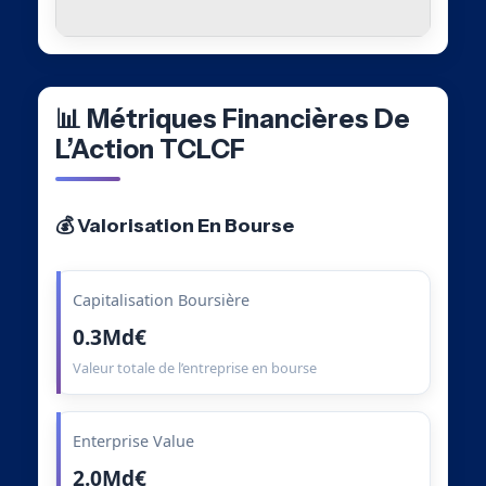
📊 Métriques Financières De
L’Action TCLCF
💰 Valorisation En Bourse
Capitalisation Boursière
0.3Md€
Valeur totale de l’entreprise en bourse
Enterprise Value
2.0Md€