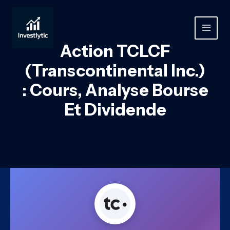
Aller
au
contenu
MAIN
Action TCLCF
MEN
(Transcontinental Inc.)
: Cours, Analyse Bourse
Et Dividende