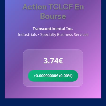
Action TCLCF En
Bourse
Transcontinental Inc.
Industrials • Specialty Business Services
3.74€
+0.00000000€ (0.00%)