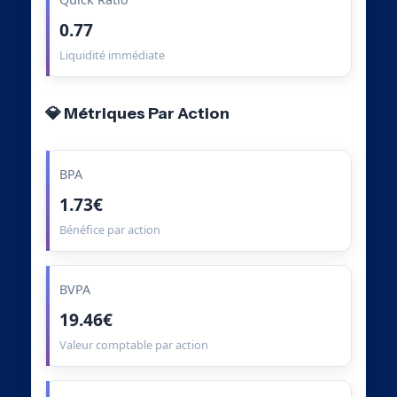
0.77
Liquidité immédiate
💎 Métriques Par Action
BPA
1.73€
Bénéfice par action
BVPA
19.46€
Valeur comptable par action