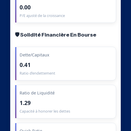
0.00
P/E ajusté de la croissance
🛡️ Solidité Financière En Bourse
Dette/Capitaux
0.41
Ratio d’endettement
Ratio de Liquidité
1.29
Capacité à honorer les dettes
Quick Ratio