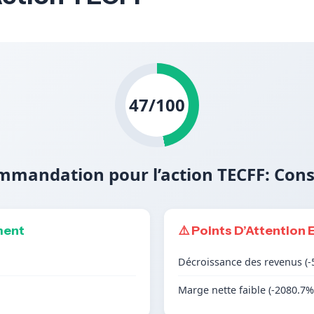
47/100
mandation pour l’action TECFF: Con
ment
⚠️ Points D’Attention 
Décroissance des revenus (-
Marge nette faible (-2080.7%