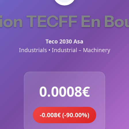
ion TECFF En Bo
Teco 2030 Asa
Industrials • Industrial – Machinery
0.0008€
-0.008€ (-90.00%)