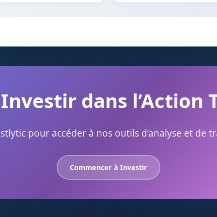
 Investir dans l’Action 
stlytic pour accéder à nos outils d’analyse et de t
Commencer à Investir