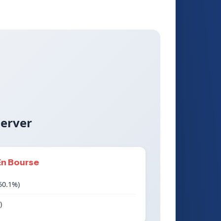
server
En Bourse
50.1%)
)