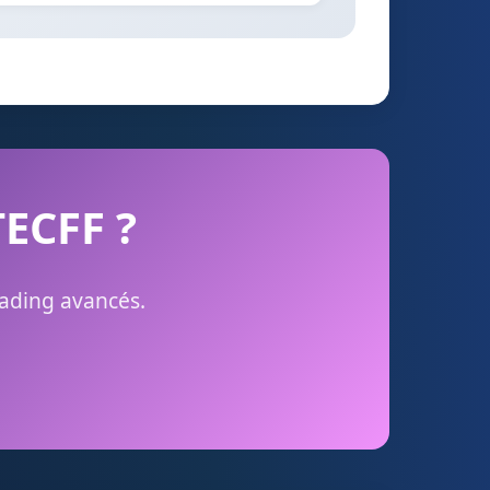
TECFF ?
rading avancés.