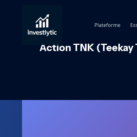
Aller
au
contenu
Plateforme
Es
Action TNK (Teekay T