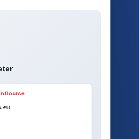
eter
En Bourse
9.9%)