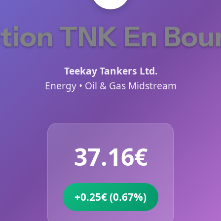
tion TNK En Bou
Teekay Tankers Ltd.
Energy • Oil & Gas Midstream
37.16€
+0.25€ (0.67%)