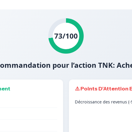
73/100
ommandation pour l’action TNK: Ach
ment
⚠️ Points D’Attention 
Décroissance des revenus (-