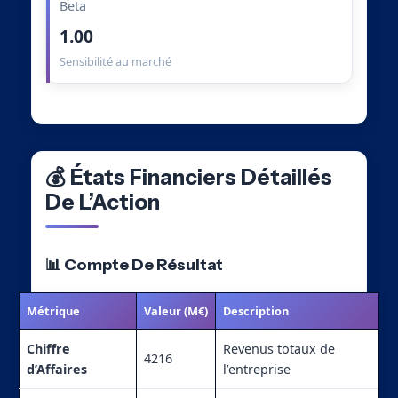
Beta
1.00
Sensibilité au marché
💰 États Financiers Détaillés
De L’Action
📊 Compte De Résultat
Métrique
Valeur (M€)
Description
Chiffre
Revenus totaux de
4216
d’Affaires
l’entreprise