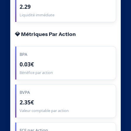
2.29
Liquidité immédiate
💎 Métriques Par Action
BPA
0.03€
Bénéfice par action
BVPA
2.35€
Valeur comptable par action
FCF par Action