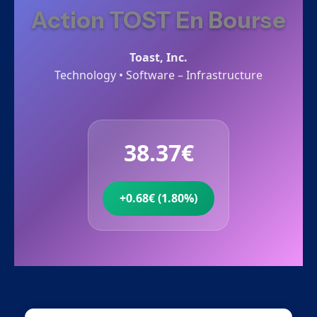
Action TOST En Bourse
Toast, Inc.
Technology • Software – Infrastructure
38.37€
+0.68€ (1.80%)