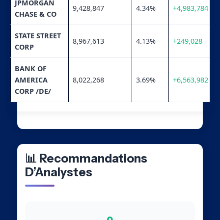
JPMORGAN
9,428,847
4.34%
+4,983,784
CHASE & CO
STATE STREET
8,967,613
4.13%
+249,028
CORP
BANK OF
AMERICA
8,022,268
3.69%
+6,563,982
CORP /DE/
📊 Recommandations
D’Analystes