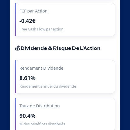
FCF par Action
-0.42€
Free Cash Flow par action
💰 Dividende & Risque De L’Action
Rendement Dividende
8.61%
Rendement annuel du dividende
Taux de Distribution
90.4%
% des bénéfices distribués