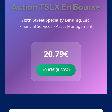
Action TSLX En Bourse
Sixth Street Specialty Lending, Inc.
Financial Services • Asset Management
20.79€
+0.07€ (0.33%)