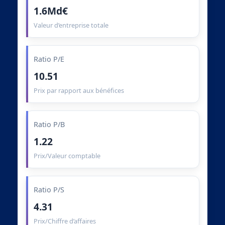
1.6Md€
Valeur d’entreprise totale
Ratio P/E
10.51
Prix par rapport aux bénéfices
Ratio P/B
1.22
Prix/Valeur comptable
Ratio P/S
4.31
Prix/Chiffre d’affaires