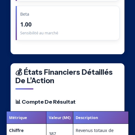
Beta
1.00
Sensibilité au marché
💰 États Financiers Détaillés
De L’Action
📊 Compte De Résultat
Métrique
Valeur (M€)
Description
Chiffre
Revenus totaux de
387