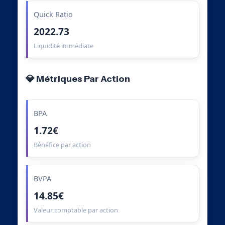
Quick Ratio
2022.73
Liquidité immédiate
💎 Métriques Par Action
BPA
1.72€
Bénéfice par action
BVPA
14.85€
Valeur comptable par action