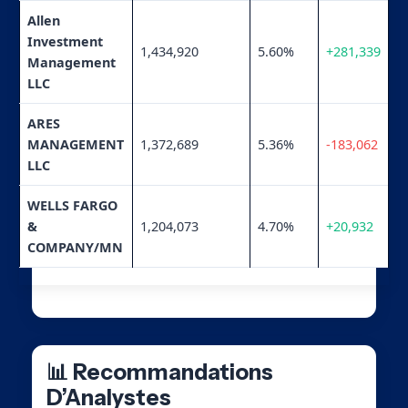
Allen
Investment
1,434,920
5.60%
+281,339
Management
LLC
ARES
MANAGEMENT
1,372,689
5.36%
-183,062
LLC
WELLS FARGO
&
1,204,073
4.70%
+20,932
COMPANY/MN
📊 Recommandations
D’Analystes