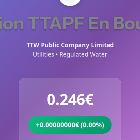
ion TTAPF En Bo
TTW Public Company Limited
Utilities • Regulated Water
0.246€
+0.00000000€ (0.00%)