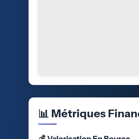
📊 Métriques Finan
💰 Valorisation En Bourse