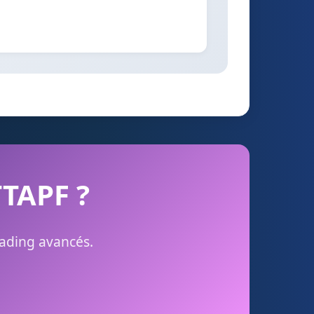
TTAPF ?
rading avancés.