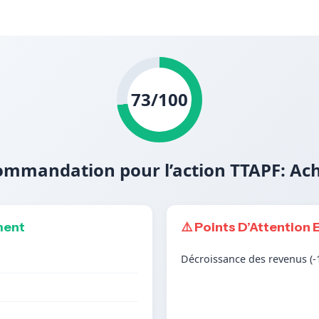
73/100
mmandation pour l’action TTAPF: Ac
ment
⚠️ Points D’Attention 
Décroissance des revenus (-