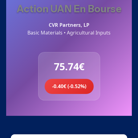
Action UAN En Bourse
CVR Partners, LP
Basic Materials • Agricultural Inputs
75.74€
-0.40€ (-0.52%)