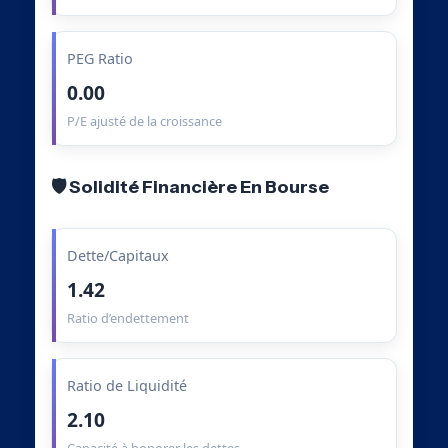
PEG Ratio
0.00
P/E ajusté de la croissance
🛡️ Solidité Financière En Bourse
Dette/Capitaux
1.42
Ratio d’endettement
Ratio de Liquidité
2.10