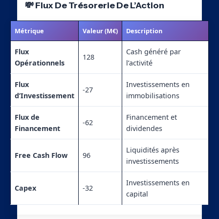
💸 Flux De Trésorerie De L’Action
Métrique
Valeur (M€)
Description
Flux
Cash généré par
128
Opérationnels
l’activité
Flux
Investissements en
-27
d’Investissement
immobilisations
Flux de
Financement et
-62
Financement
dividendes
Liquidités après
Free Cash Flow
96
investissements
Investissements en
Capex
-32
capital