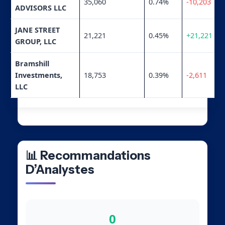
35,060
0.74%
-10,203
ADVISORS LLC
JANE STREET
21,221
0.45%
+21,221
GROUP, LLC
Bramshill
Investments,
18,753
0.39%
-2,611
LLC
📊 Recommandations
D’Analystes
0