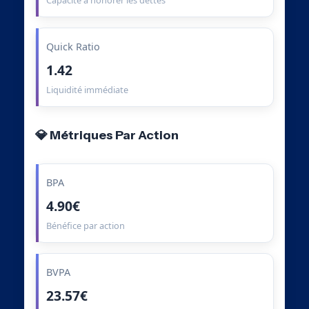
Capacité à honorer les dettes
Quick Ratio
1.42
Liquidité immédiate
💎 Métriques Par Action
BPA
4.90€
Bénéfice par action
BVPA
23.57€