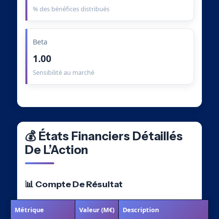
% des bénéfices distribués
Beta
1.00
Sensibilité au marché
💰 États Financiers Détaillés
De L’Action
📊 Compte De Résultat
Métrique
Valeur (M€)
Description