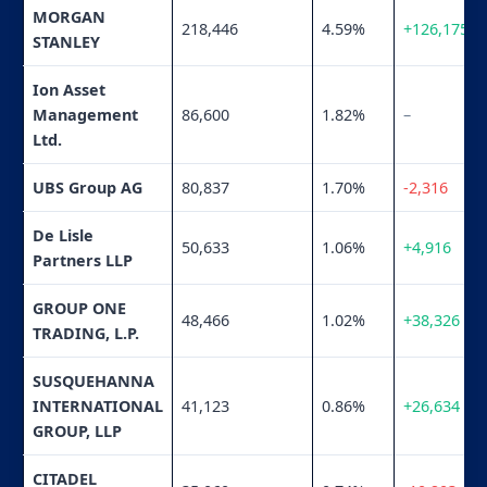
MORGAN
218,446
4.59%
+126,175
STANLEY
Ion Asset
Management
86,600
1.82%
–
Ltd.
UBS Group AG
80,837
1.70%
-2,316
De Lisle
50,633
1.06%
+4,916
Partners LLP
GROUP ONE
48,466
1.02%
+38,326
TRADING, L.P.
SUSQUEHANNA
INTERNATIONAL
41,123
0.86%
+26,634
GROUP, LLP
CITADEL