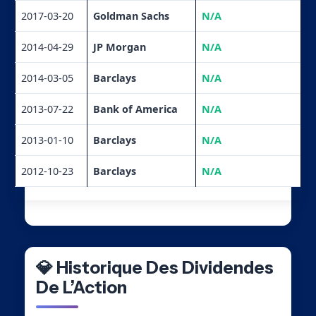
2017-03-20
Goldman Sachs
N/A
2014-04-29
JP Morgan
N/A
2014-03-05
Barclays
N/A
2013-07-22
Bank of America
N/A
2013-01-10
Barclays
N/A
2012-10-23
Barclays
N/A
💎 Historique Des Dividendes
De L’Action