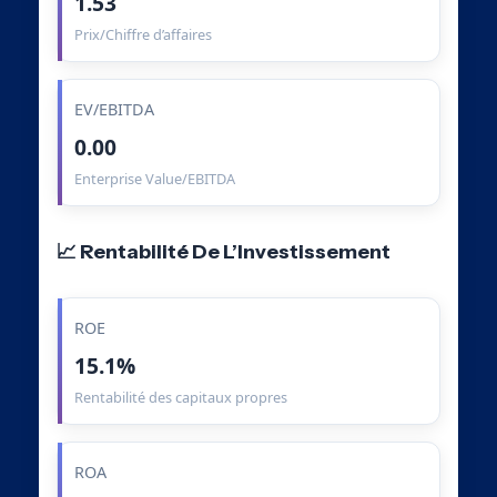
1.53
Prix/Chiffre d’affaires
EV/EBITDA
0.00
Enterprise Value/EBITDA
📈 Rentabilité De L’Investissement
ROE
15.1%
Rentabilité des capitaux propres
ROA