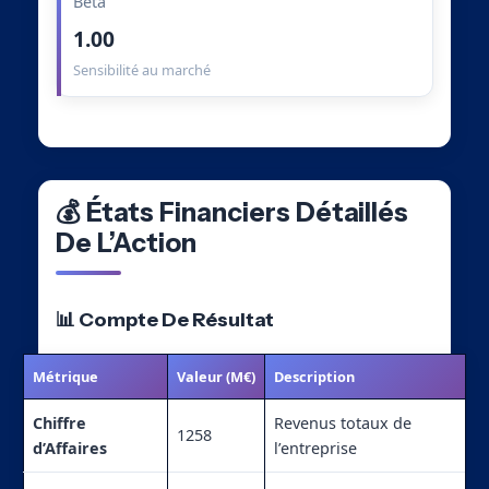
Beta
1.00
Sensibilité au marché
💰 États Financiers Détaillés
De L’Action
📊 Compte De Résultat
Métrique
Valeur (M€)
Description
Chiffre
Revenus totaux de
1258
d’Affaires
l’entreprise