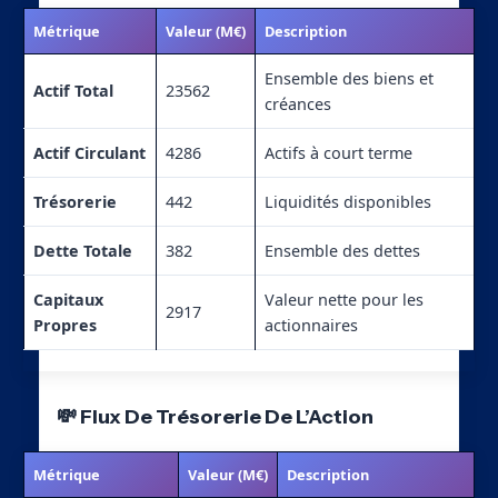
Métrique
Valeur (M€)
Description
Ensemble des biens et
Actif Total
23562
créances
Actif Circulant
4286
Actifs à court terme
Trésorerie
442
Liquidités disponibles
Dette Totale
382
Ensemble des dettes
Capitaux
Valeur nette pour les
2917
Propres
actionnaires
💸 Flux De Trésorerie De L’Action
Métrique
Valeur (M€)
Description