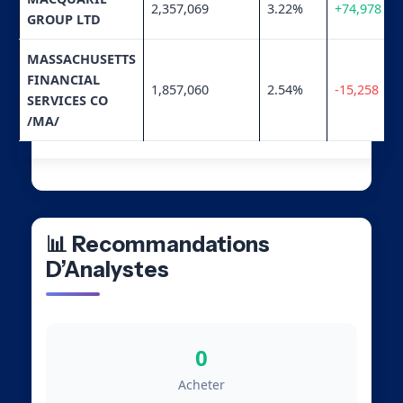
2,357,069
3.22%
+74,978
GROUP LTD
MASSACHUSETTS
FINANCIAL
1,857,060
2.54%
-15,258
SERVICES CO
/MA/
📊 Recommandations
D’Analystes
0
Acheter