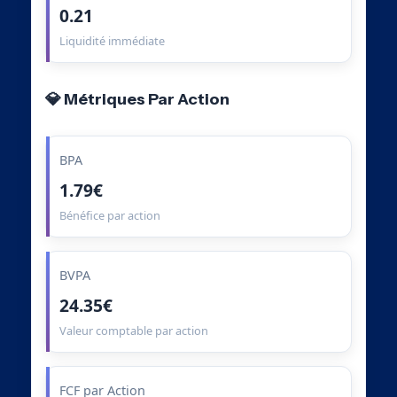
0.21
Liquidité immédiate
💎 Métriques Par Action
BPA
1.79€
Bénéfice par action
BVPA
24.35€
Valeur comptable par action
FCF par Action