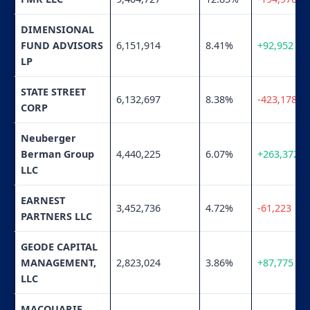
DIMENSIONAL
FUND ADVISORS
6,151,914
8.41%
+92,952
LP
STATE STREET
6,132,697
8.38%
-423,178
CORP
Neuberger
Berman Group
4,440,225
6.07%
+263,372
LLC
EARNEST
3,452,736
4.72%
-61,223
PARTNERS LLC
GEODE CAPITAL
MANAGEMENT,
2,823,024
3.86%
+87,775
LLC
MACQUARIE