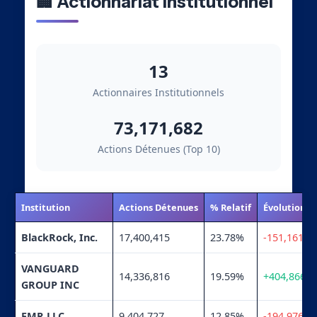
🏢 Actionnariat Institutionnel
13
Actionnaires Institutionnels
73,171,682
Actions Détenues (Top 10)
Institution
Actions Détenues
% Relatif
Évolution
BlackRock, Inc.
17,400,415
23.78%
-151,161
VANGUARD
14,336,816
19.59%
+404,866
GROUP INC
FMR LLC
9,404,727
12.85%
-194,976