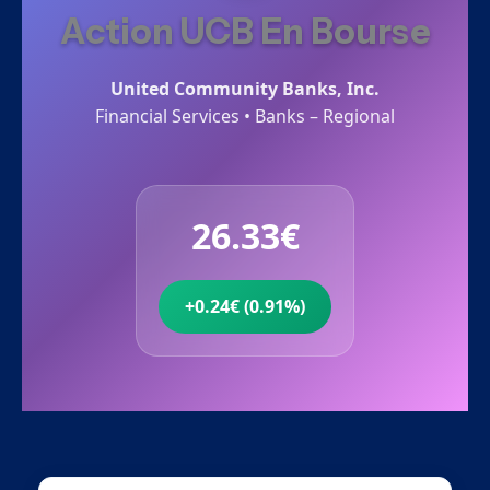
Action UCB En Bourse
United Community Banks, Inc.
Financial Services • Banks – Regional
26.33€
+0.24€ (0.91%)