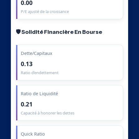
0.00
P/E ajusté de la croissance
🛡️ Solidité Financière En Bourse
Dette/Capitaux
0.13
Ratio d’endettement
Ratio de Liquidité
0.21
Capacité à honorer les dettes
Quick Ratio