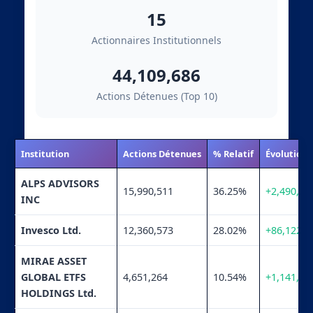
15
Actionnaires Institutionnels
44,109,686
Actions Détenues (Top 10)
Institution
Actions Détenues
% Relatif
Évolution
ALPS ADVISORS
15,990,511
36.25%
+2,490,89
INC
Invesco Ltd.
12,360,573
28.02%
+86,122
MIRAE ASSET
GLOBAL ETFS
4,651,264
10.54%
+1,141,55
HOLDINGS Ltd.