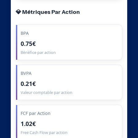
💎 Métriques Par Action
BPA
0.75€
Bénéfice par action
BVPA
0.21€
Valeur comptable par action
FCF par Action
1.02€
Free Cash Flow par action