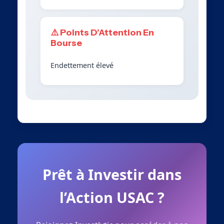
⚠️ Points D’Attention En
Bourse
Endettement élevé
Prêt à Investir dans
l’Action USAC ?