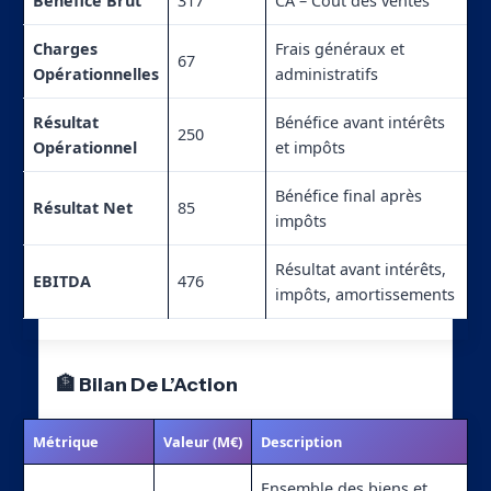
Bénéfice Brut
317
CA – Coût des ventes
Charges
Frais généraux et
67
Opérationnelles
administratifs
Résultat
Bénéfice avant intérêts
250
Opérationnel
et impôts
Bénéfice final après
Résultat Net
85
impôts
Résultat avant intérêts,
EBITDA
476
impôts, amortissements
🏦 Bilan De L’Action
Métrique
Valeur (M€)
Description
Ensemble des biens et