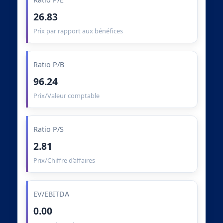
26.83
Prix par rapport aux bénéfices
Ratio P/B
96.24
Prix/Valeur comptable
Ratio P/S
2.81
Prix/Chiffre d’affaires
EV/EBITDA
0.00