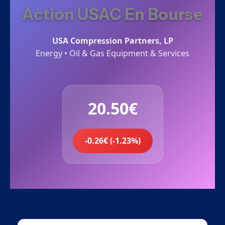
Action USAC En Bourse
USA Compression Partners, LP
Energy • Oil & Gas Equipment & Services
20.50€
-0.26€ (-1.23%)