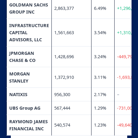
GOLDMAN SACHS
2,863,377
6.49%
+1,296,33
GROUP INC
INFRASTRUCTURE
CAPITAL
1,561,663
3.54%
+1,310,58
ADVISORS, LLC
JPMORGAN
1,428,696
3.24%
-449,797
CHASE & CO
MORGAN
1,372,910
3.11%
-1,693,82
STANLEY
NATIXIS
956,300
2.17%
–
UBS Group AG
567,444
1.29%
-731,001
RAYMOND JAMES
540,574
1.23%
-49,640
FINANCIAL INC