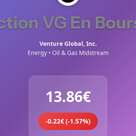
ction VG En Bour
Venture Global, Inc.
Energy • Oil & Gas Midstream
13.86€
-0.22€ (-1.57%)