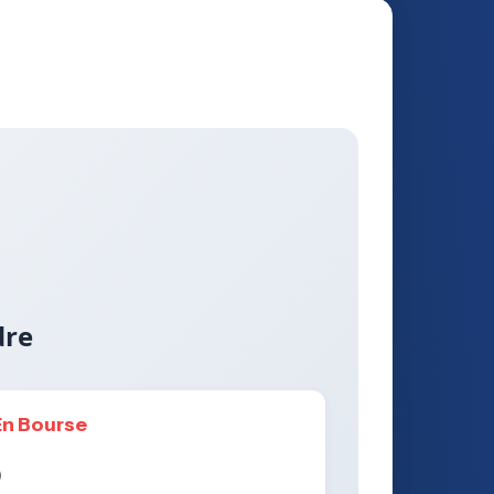
dre
En Bourse
)