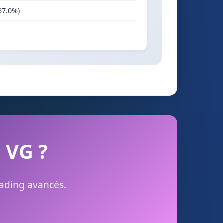
37.0%)
n VG ?
rading avancés.