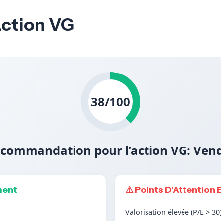
Action VG
38/100
commandation pour l’action VG: Ven
ment
⚠️ Points D’Attention 
Valorisation élevée (P/E > 30