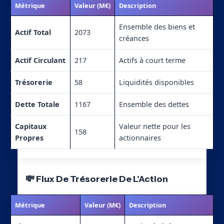
Métrique
Valeur (M€)
Description
Ensemble des biens et
Actif Total
2073
créances
Actif Circulant
217
Actifs à court terme
Trésorerie
58
Liquidités disponibles
Dette Totale
1167
Ensemble des dettes
Capitaux
Valeur nette pour les
158
Propres
actionnaires
💸 Flux De Trésorerie De L’Action
Métrique
Valeur (M€)
Description