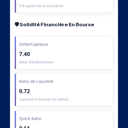
P/E ajusté de la croissance
🛡️ Solidité Financière En Bourse
Dette/Capitaux
7.40
Ratio d’endettement
Ratio de Liquidité
0.72
Capacité à honorer les dettes
Quick Ratio