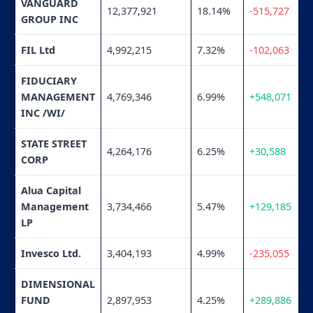
VANGUARD
12,377,921
18.14%
-515,727
GROUP INC
FIL Ltd
4,992,215
7.32%
-102,063
FIDUCIARY
MANAGEMENT
4,769,346
6.99%
+548,071
INC /WI/
STATE STREET
4,264,176
6.25%
+30,588
CORP
Alua Capital
Management
3,734,466
5.47%
+129,185
LP
Invesco Ltd.
3,404,193
4.99%
-235,055
DIMENSIONAL
FUND
2,897,953
4.25%
+289,886