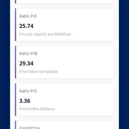
Ratio P/E
25.74
Prix par rapport aux bénéfices
Ratio P/B
29.34
Prix/Valeur comptable
Ratio P/S
3.36
Prix/Chiffre d’affaires
EV/EBITDA