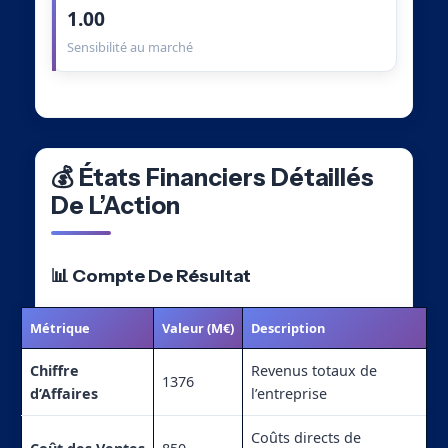
1.00
Sensibilité au marché
💰 États Financiers Détaillés
De L’Action
📊 Compte De Résultat
Métrique
Valeur (M€)
Description
Chiffre
Revenus totaux de
1376
d’Affaires
l’entreprise
Coûts directs de