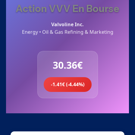
Action VVV En Bourse
Valvoline Inc.
Energy • Oil & Gas Refining & Marketing
30.36€
-1.41€ (-4.44%)