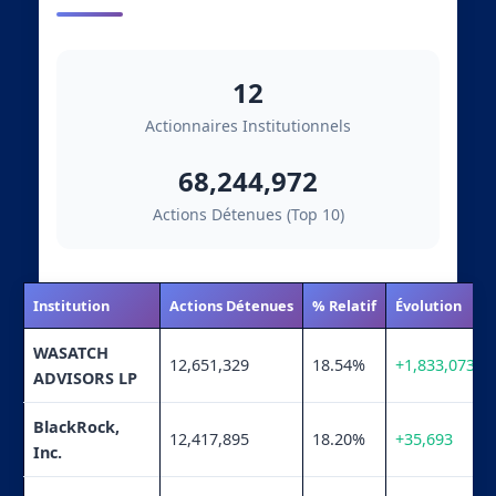
12
Actionnaires Institutionnels
68,244,972
Actions Détenues (Top 10)
Institution
Actions Détenues
% Relatif
Évolution
WASATCH
12,651,329
18.54%
+1,833,073
ADVISORS LP
BlackRock,
12,417,895
18.20%
+35,693
Inc.