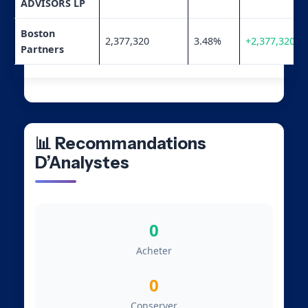
ADVISORS LP
Boston
2,377,320
3.48%
+2,377,320
Partners
📊 Recommandations
D’Analystes
0
Acheter
0
Conserver