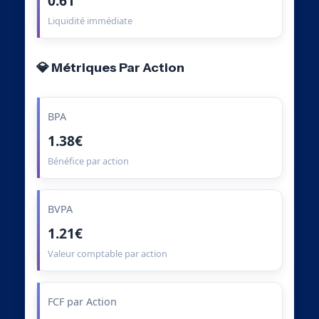
0.61
Liquidité immédiate
💎 Métriques Par Action
BPA
1.38€
Bénéfice par action
BVPA
1.21€
Valeur comptable par action
FCF par Action