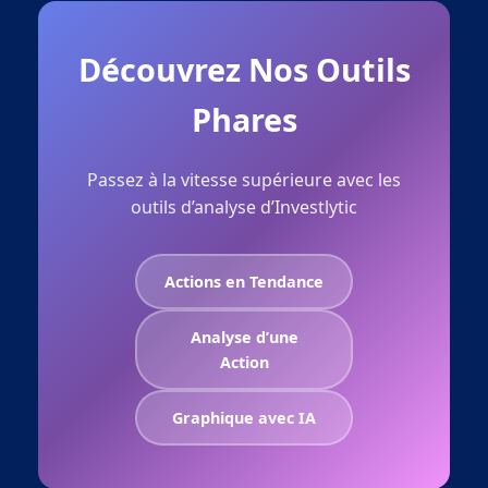
Découvrez Nos Outils
Phares
Passez à la vitesse supérieure avec les
outils d’analyse d’Investlytic
Actions en Tendance
Analyse d’une
Action
Graphique avec IA