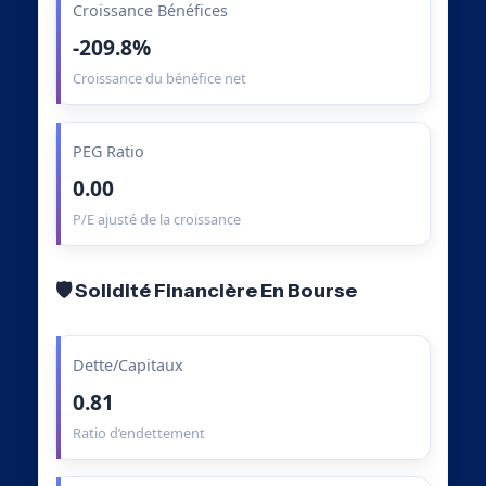
Croissance Bénéfices
-209.8%
Croissance du bénéfice net
PEG Ratio
0.00
P/E ajusté de la croissance
🛡️ Solidité Financière En Bourse
Dette/Capitaux
0.81
Ratio d’endettement