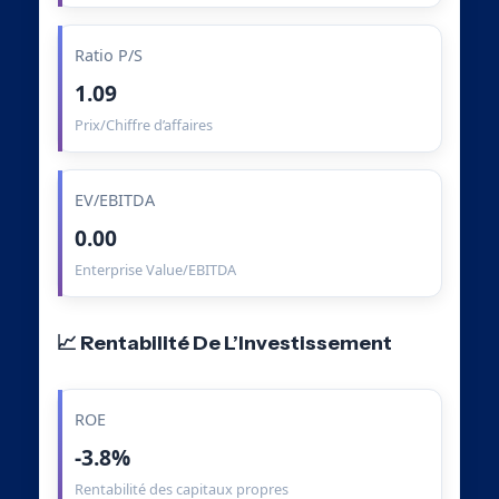
Ratio P/S
1.09
Prix/Chiffre d’affaires
EV/EBITDA
0.00
Enterprise Value/EBITDA
📈 Rentabilité De L’Investissement
ROE
-3.8%
Rentabilité des capitaux propres