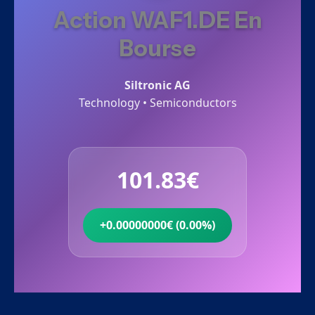
Action WAF1.DE En
Bourse
Siltronic AG
Technology • Semiconductors
101.83€
+0.00000000€ (0.00%)