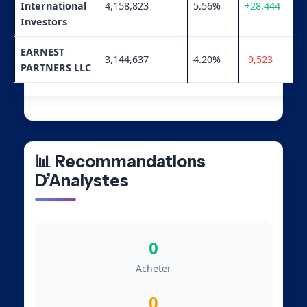
International
4,158,823
5.56%
+28,444
Investors
EARNEST
3,144,637
4.20%
-9,523
PARTNERS LLC
📊 Recommandations
D’Analystes
0
Acheter
0