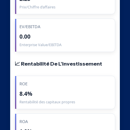
Prix/Chiffre d’affaires
EV/EBITDA
0.00
Enterprise Value/EBITDA
📈 Rentabilité De L’Investissement
ROE
8.4%
Rentabilité des capitaux propres
ROA