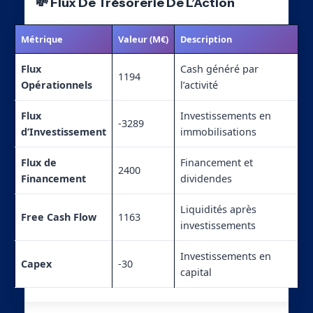
💸 Flux De Trésorerie De L’Action
Métrique
Valeur (M€)
Description
Flux
Cash généré par
1194
Opérationnels
l’activité
Flux
Investissements en
-3289
d’Investissement
immobilisations
Flux de
Financement et
2400
Financement
dividendes
Liquidités après
Free Cash Flow
1163
investissements
Investissements en
Capex
-30
capital