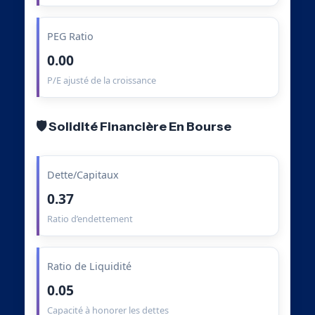
PEG Ratio
0.00
P/E ajusté de la croissance
🛡️ Solidité Financière En Bourse
Dette/Capitaux
0.37
Ratio d’endettement
Ratio de Liquidité
0.05
Capacité à honorer les dettes