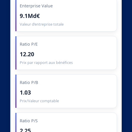
Enterprise Value
9.1Md€
Valeur d’entreprise totale
Ratio P/E
12.20
Prix par rapport aux bénéfices
Ratio P/B
1.03
Prix/Valeur comptable
Ratio P/S
2.25