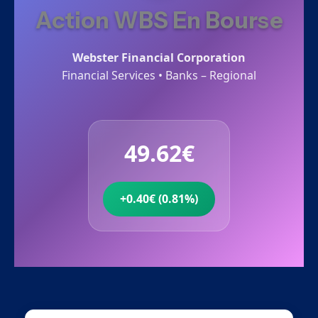
Action WBS En Bourse
Webster Financial Corporation
Financial Services • Banks – Regional
49.62€
+0.40€ (0.81%)