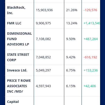
BlackRock,
15,903,936
21.26%
-129,576
Inc.
FMR LLC
9,906,975
13.24%
+1,413,549
DIMENSIONAL
FUND
7,108,082
9.50%
+487,264
ADVISORS LP
STATE STREET
7,048,852
9.42%
-616,192
CORP
Invesco Ltd.
5,049,297
6.75%
+153,236
PRICE T ROWE
ASSOCIATES
4,597,943
6.15%
+42,406
INC /MD/
Capital