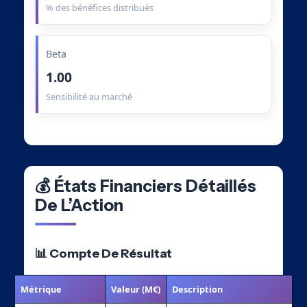
% des bénéfices distribués
Beta
1.00
Sensibilité au marché
💰 États Financiers Détaillés
De L’Action
📊 Compte De Résultat
Métrique
Valeur (M€)
Description