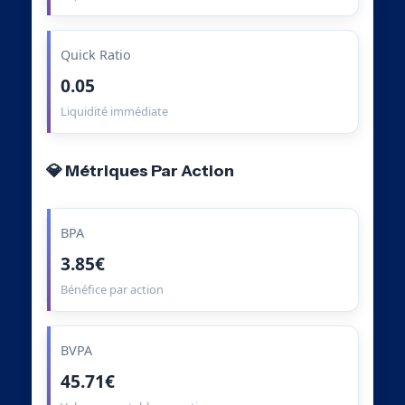
Quick Ratio
0.05
Liquidité immédiate
💎 Métriques Par Action
BPA
3.85€
Bénéfice par action
BVPA
45.71€