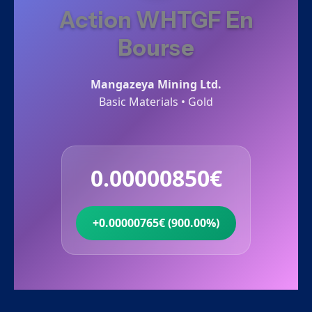
Action WHTGF En
Bourse
Mangazeya Mining Ltd.
Basic Materials • Gold
0.00000850€
+0.00000765€ (900.00%)