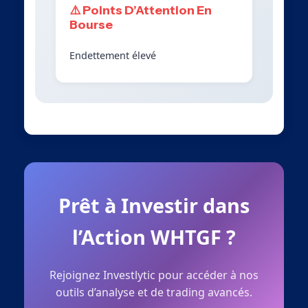
⚠️ Points D’Attention En
Bourse
Endettement élevé
Prêt à Investir dans
l’Action WHTGF ?
Rejoignez Investlytic pour accéder à nos
outils d’analyse et de trading avancés.