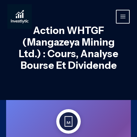
Aller
au
contenu
MAIN
Action WHTGF
MEN
(Mangazeya Mining
Ltd.) : Cours, Analyse
Bourse Et Dividende