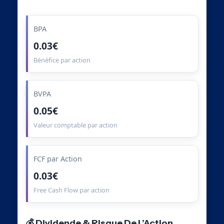
BPA
0.03€
Bénéfice par action
BVPA
0.05€
Valeur comptable par action
FCF par Action
0.03€
Free Cash Flow par action
💰 Dividende & Risque De L’Action