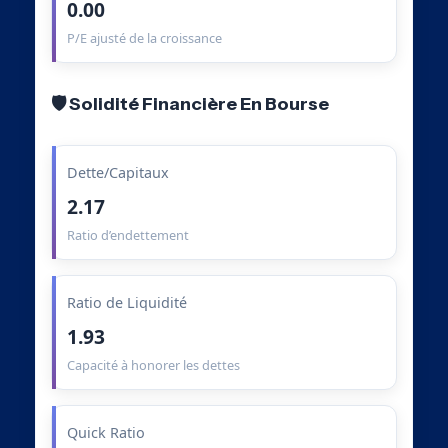
0.00
P/E ajusté de la croissance
🛡️ Solidité Financière En Bourse
Dette/Capitaux
2.17
Ratio d’endettement
Ratio de Liquidité
1.93
Capacité à honorer les dettes
Quick Ratio