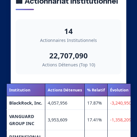
🏢 Actionnariat Institutionnel
14
Actionnaires Institutionnels
22,707,090
Actions Détenues (Top 10)
Institution
Actions Détenues
% Relatif
Évolution
BlackRock, Inc.
4,057,956
17.87%
-3,240,950
VANGUARD
3,953,609
17.41%
-1,358,209
GROUP INC
DIMENSIONAL