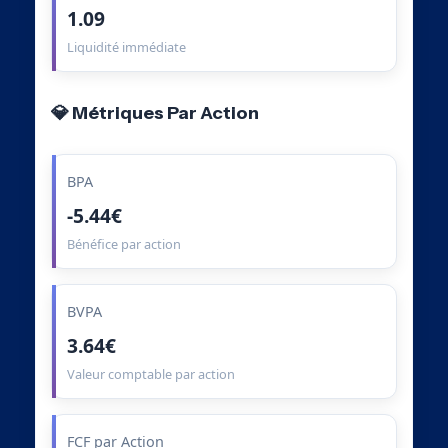
1.09
Liquidité immédiate
💎 Métriques Par Action
BPA
-5.44€
Bénéfice par action
BVPA
3.64€
Valeur comptable par action
FCF par Action