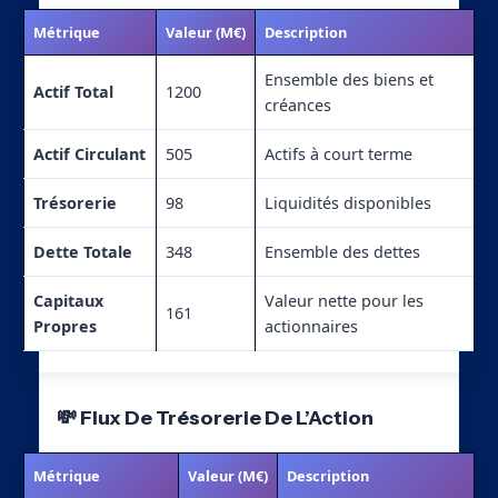
Métrique
Valeur (M€)
Description
Ensemble des biens et
Actif Total
1200
créances
Actif Circulant
505
Actifs à court terme
Trésorerie
98
Liquidités disponibles
Dette Totale
348
Ensemble des dettes
Capitaux
Valeur nette pour les
161
Propres
actionnaires
💸 Flux De Trésorerie De L’Action
Métrique
Valeur (M€)
Description