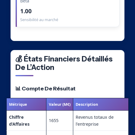
Beta
1.00
Sensibilité au marché
💰 États Financiers Détaillés
De L’Action
📊 Compte De Résultat
Métrique
Valeur (M€)
Description
Chiffre
Revenus totaux de
1655
d’Affaires
l’entreprise