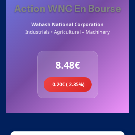
Action WNC En Bourse
Wabash National Corporation
Industrials • Agricultural – Machinery
8.48€
-0.20€ (-2.35%)