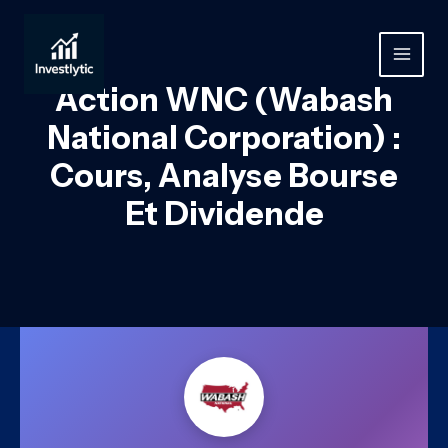
Aller
au
contenu
MAIN
Action WNC (Wabash
MEN
National Corporation) :
Cours, Analyse Bourse
Et Dividende