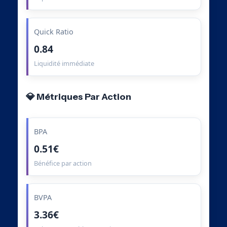
Quick Ratio
0.84
Liquidité immédiate
💎 Métriques Par Action
BPA
0.51€
Bénéfice par action
BVPA
3.36€