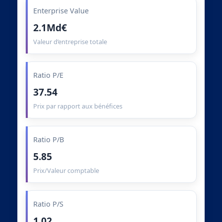
Enterprise Value
2.1Md€
Valeur d’entreprise totale
Ratio P/E
37.54
Prix par rapport aux bénéfices
Ratio P/B
5.85
Prix/Valeur comptable
Ratio P/S
1.02