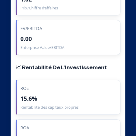
Prix/Chiffre d’affaires
EV/EBITDA
0.00
Enterprise Value/EBITDA
📈 Rentabilité De L’Investissement
ROE
15.6%
Rentabilité des capitaux propres
ROA