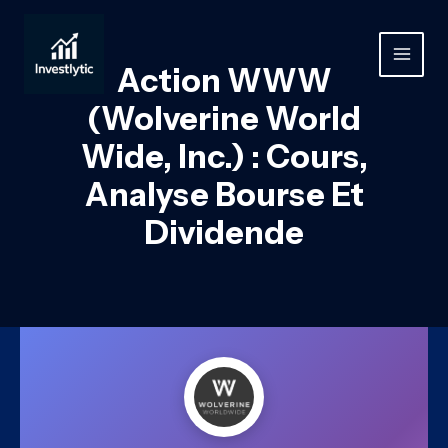
Aller
au
contenu
MAIN
Action WWW
MEN
(Wolverine World
Wide, Inc.) : Cours,
Analyse Bourse Et
Dividende