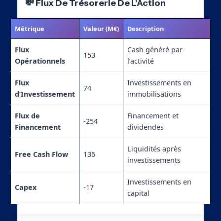
💸 Flux De Trésorerie De L’Action
Métrique
Valeur (M€)
Description
Flux
Cash généré par
153
Opérationnels
l’activité
Flux
Investissements en
74
d’Investissement
immobilisations
Flux de
Financement et
-254
Financement
dividendes
Liquidités après
Free Cash Flow
136
investissements
Investissements en
Capex
-17
capital