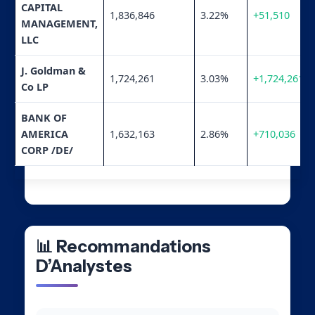
CAPITAL
1,836,846
3.22%
+51,510
MANAGEMENT,
LLC
J. Goldman &
1,724,261
3.03%
+1,724,261
Co LP
BANK OF
AMERICA
1,632,163
2.86%
+710,036
CORP /DE/
📊 Recommandations
D’Analystes