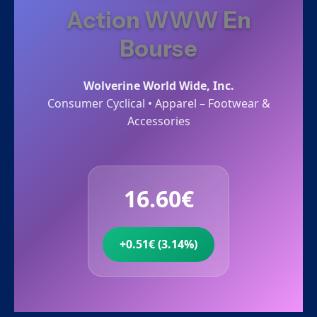
Action WWW En
Bourse
Wolverine World Wide, Inc.
Consumer Cyclical • Apparel – Footwear &
Accessories
16.60€
+0.51€ (3.14%)