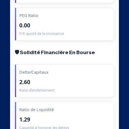
PEG Ratio
0.00
P/E ajusté de la croissance
🛡️ Solidité Financière En Bourse
Dette/Capitaux
2.60
Ratio d’endettement
Ratio de Liquidité
1.29
Capacité à honorer les dettes