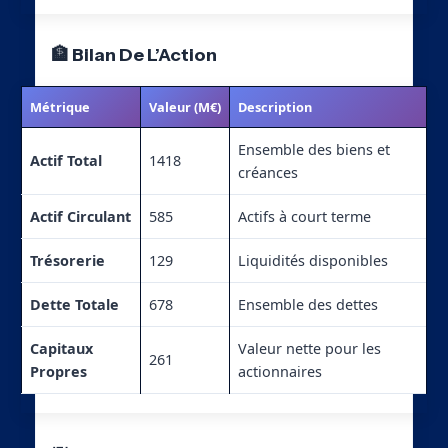
🏦 Bilan De L’Action
Métrique
Valeur (M€)
Description
Ensemble des biens et
Actif Total
1418
créances
Actif Circulant
585
Actifs à court terme
Trésorerie
129
Liquidités disponibles
Dette Totale
678
Ensemble des dettes
Capitaux
Valeur nette pour les
261
Propres
actionnaires