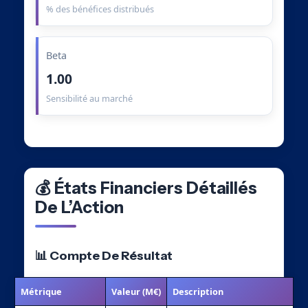
% des bénéfices distribués
Beta
1.00
Sensibilité au marché
💰 États Financiers Détaillés
De L’Action
📊 Compte De Résultat
Métrique
Valeur (M€)
Description