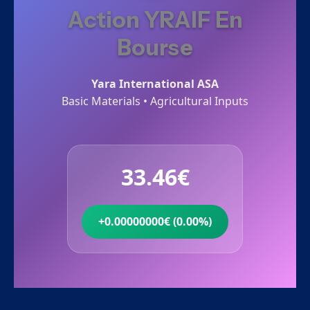
Action YRAIF En
Bourse
Yara International ASA
Basic Materials • Agricultural Inputs
33.46€
+0.00000000€ (0.00%)