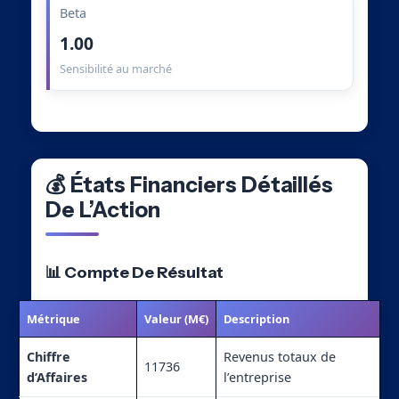
Beta
1.00
Sensibilité au marché
💰 États Financiers Détaillés
De L’Action
📊 Compte De Résultat
Métrique
Valeur (M€)
Description
Chiffre
Revenus totaux de
11736
d’Affaires
l’entreprise