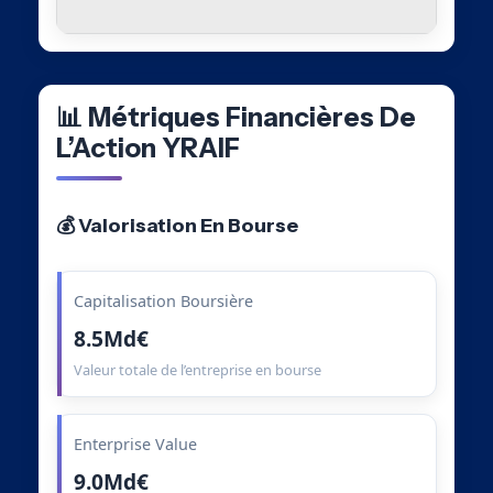
📊 Métriques Financières De
L’Action YRAIF
💰 Valorisation En Bourse
Capitalisation Boursière
8.5Md€
Valeur totale de l’entreprise en bourse
Enterprise Value
9.0Md€