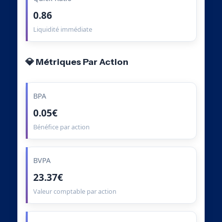
0.86
Liquidité immédiate
💎 Métriques Par Action
BPA
0.05€
Bénéfice par action
BVPA
23.37€
Valeur comptable par action