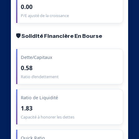
0.00
P/E ajusté de la croissance
🛡️ Solidité Financière En Bourse
Dette/Capitaux
0.58
Ratio d’endettement
Ratio de Liquidité
1.83
Capacité à honorer les dettes
Quick Ratio