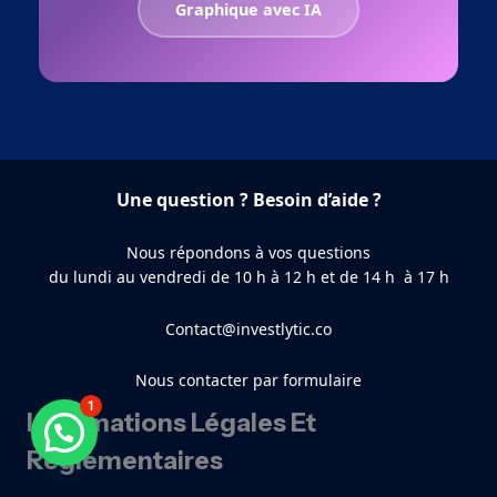
Graphique avec IA
Une question ? Besoin d’aide ?
Nous répondons à vos questions
du lundi au vendredi de 10 h à 12 h et de 14 h à 17 h
Contact@investlytic.co
Nous contacter par formulaire
1
Informations Légales Et
Besoin d'aide ?
Réglementaires