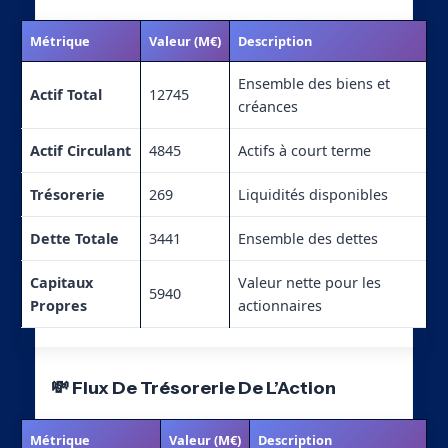
Métrique
Valeur (M€)
Description
Ensemble des biens et
Actif Total
12745
créances
Actif Circulant
4845
Actifs à court terme
Trésorerie
269
Liquidités disponibles
Dette Totale
3441
Ensemble des dettes
Capitaux
Valeur nette pour les
5940
Propres
actionnaires
💸 Flux De Trésorerie De L’Action
Métrique
Valeur (M€)
Description