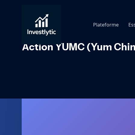
Aller
au
contenu
Plateforme
Es
Action YUMC (Yum China 