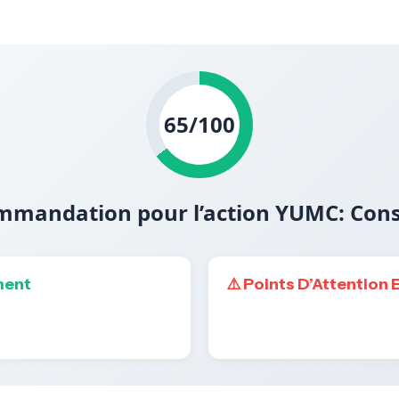
65/100
mandation pour l’action YUMC: Con
ment
⚠️ Points D’Attention 