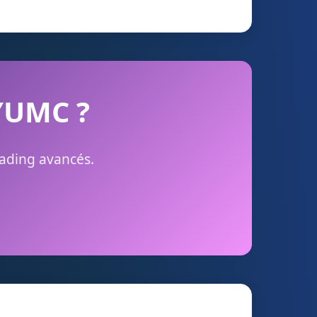
 YUMC ?
rading avancés.