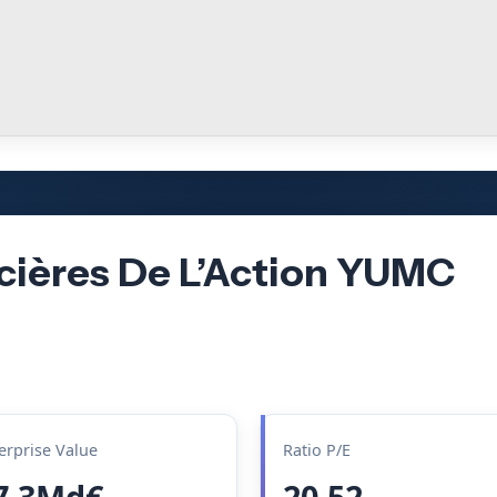
cières De L’Action YUMC
erprise Value
Ratio P/E
7.3Md€
20.52