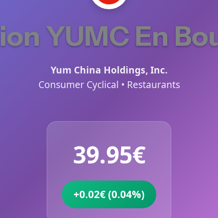
ion YUMC En Bo
Yum China Holdings, Inc.
Consumer Cyclical • Restaurants
39.95€
+0.02€ (0.04%)