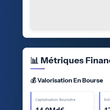
📊 Métriques Finan
💰 Valorisation En Bourse
Capitalisation Boursière
Ent
14.9Md€
1