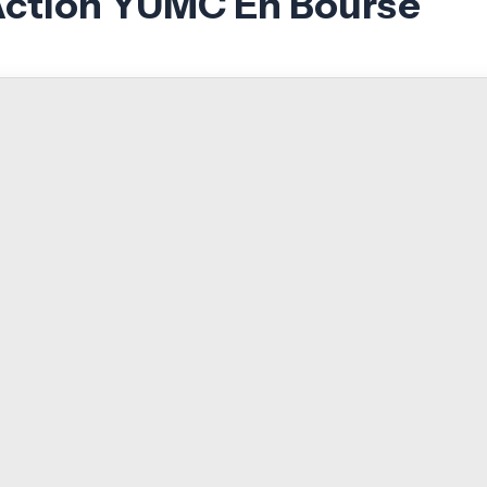
’Action YUMC En Bourse