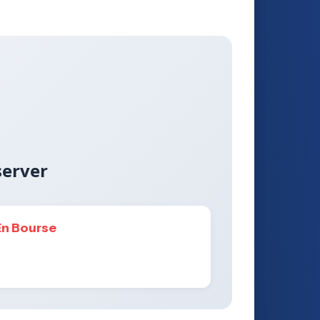
server
En Bourse