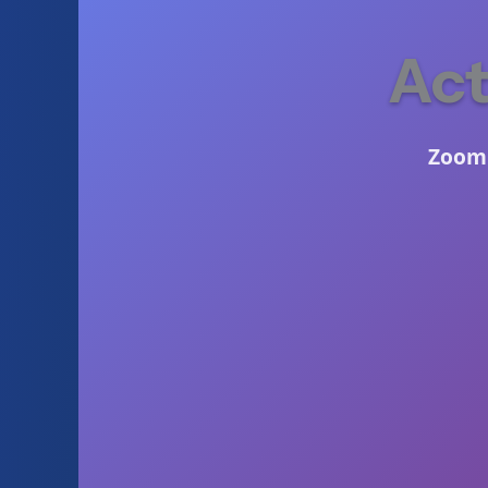
Act
Zooml