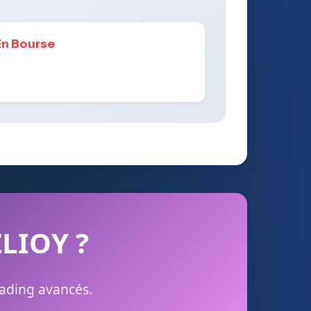
En Bourse
ZLIOY ?
rading avancés.