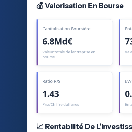
💰 Valorisation En Bourse
Capitalisation Boursière
Ent
6.8Md€
7
Valeur totale de l’entreprise en
Vale
bourse
Ratio P/S
EV/
1.43
0
Prix/Chiffre d’affaires
Ent
📈 Rentabilité De L’Investi