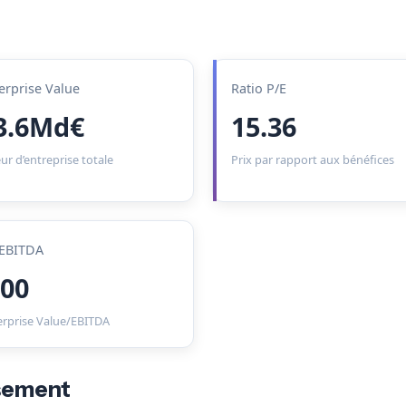
erprise Value
Ratio P/E
3.6Md€
15.36
ur d’entreprise totale
Prix par rapport aux bénéfices
EBITDA
.00
erprise Value/EBITDA
ssement