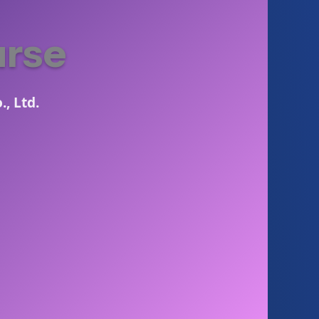
urse
, Ltd.