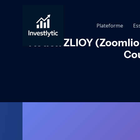
Aller
au
contenu
Plateforme
Es
Action ZLIOY (Zoomlion
Cou