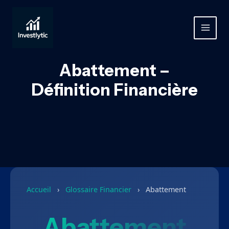
Aller
au
contenu
MAIN
MEN
Abattement –
Définition Financière
Accueil
›
Glossaire Financier
›
Abattement
Abattement