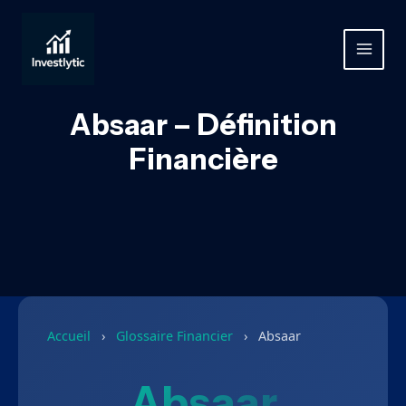
Aller
au
contenu
MAIN
MEN
Absaar – Définition
Financière
Accueil
›
Glossaire Financier
›
Absaar
Absaar