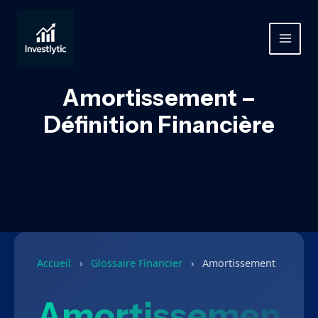
Aller
au
contenu
MAIN
MEN
Amortissement –
Définition Financière
Accueil
›
Glossaire Financier
›
Amortissement
Amortissemen