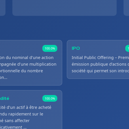
IPO
100.0%
ion du nominal d’une action
Initial Public Offering – Prem
pagnée d’une multiplication
émission publique d’actions 
rtionnelle du nombre
société qui permet son intr
ion…
idité
100.0%
ité d’un actif à être acheté
ndu rapidement sur le
é sans affecter
ficativement …