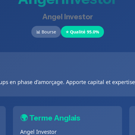
Angel Investor
📊 Bourse
⭐ Qualité 95.0%
tups en phase d’amorçage. Apporte capital et expertise
🌍 Terme Anglais
Angel Investor