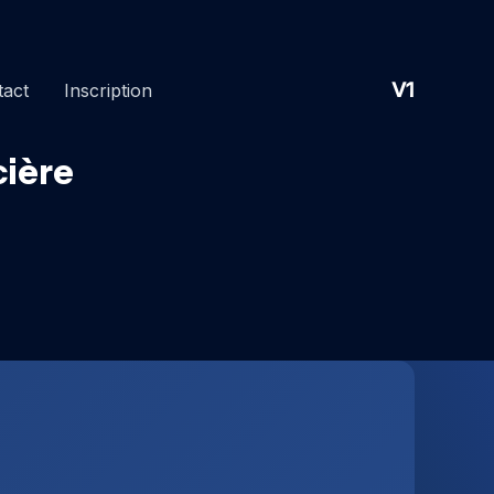
V1
tact
Inscription
cière