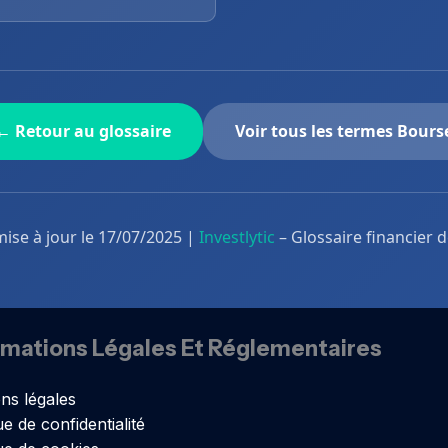
← Retour au glossaire
Voir tous les termes Bours
mise à jour le 17/07/2025 |
Investlytic
– Glossaire financier 
rmations Légales Et Réglementaires
ns légales
ue de confidentialité