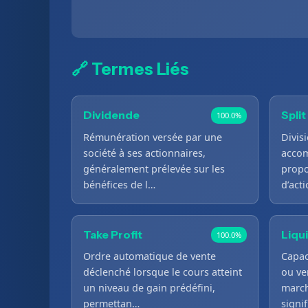
🔗 Termes Liés
Dividende
Split
100.0%
Rémunération versée par une
Divis
société à ses actionnaires,
accom
généralement prélevée sur les
propo
bénéfices de l…
d’act
Take Profit
Liqu
100.0%
Ordre automatique de vente
Capac
déclenché lorsque le cours atteint
ou ve
un niveau de gain prédéfini,
march
permettan…
signi