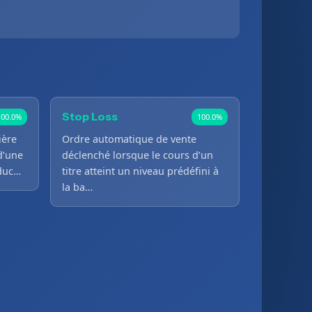
Stop Loss
100.0%
100.0%
ière
Ordre automatique de vente
d’une
déclenché lorsque le cours d’un
oduc…
titre atteint un niveau prédéfini à
la ba…