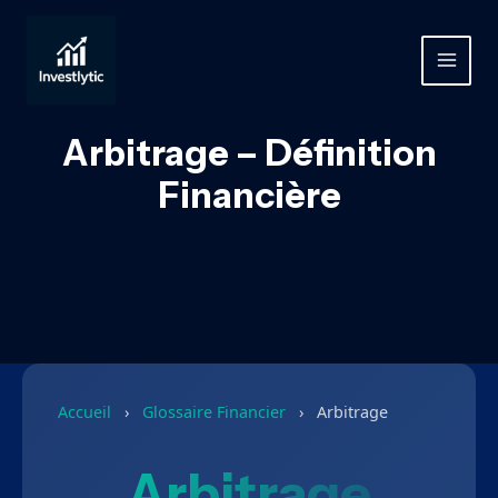
Aller
au
contenu
MAIN
MEN
Arbitrage – Définition
Financière
Accueil
›
Glossaire Financier
›
Arbitrage
Arbitrage