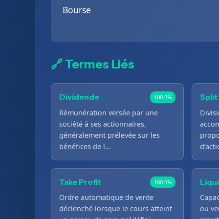
Bourse
🔗 Termes Liés
Dividende
Split
100.0%
Rémunération versée par une
Divis
société à ses actionnaires,
accom
généralement prélevée sur les
propo
bénéfices de l…
d’act
Take Profit
Liqu
100.0%
Ordre automatique de vente
Capac
déclenché lorsque le cours atteint
ou ve