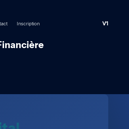
V1
tact
Inscription
Financière
tal