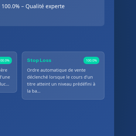
100.0% – Qualité experte
Stop Loss
100.0%
100.0%
ière
Ordre automatique de vente
d’une
déclenché lorsque le cours d’un
oduc…
titre atteint un niveau prédéfini à
la ba…