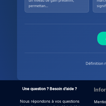
un niveau de gain prédéfini,
march
permettan…
signi
Définition 
Une question ? Besoin d’aide ?
Info
Nous répondons à vos questions
Mentio