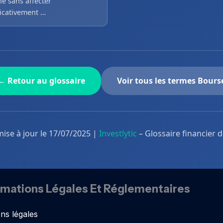
é sans affecter
ficativement …
← Retour au glossaire
Voir tous les termes Bours
mise à jour le 17/07/2025 |
Investlytic
– Glossaire financier 
rmations Légales Et Réglementaires
ns légales