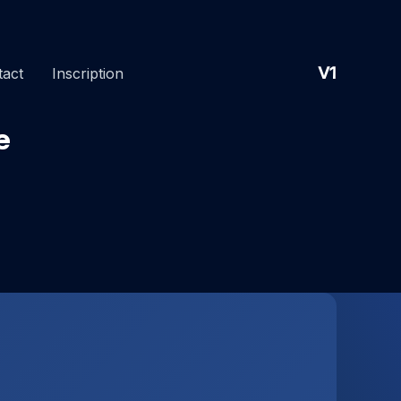
V1
tact
Inscription
e