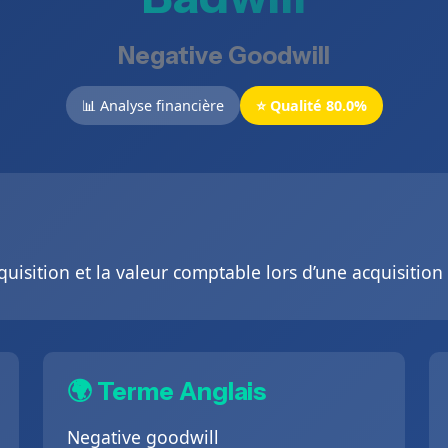
Negative Goodwill
📊 Analyse financière
⭐ Qualité 80.0%
quisition et la valeur comptable lors d’une acquisition 
🌍 Terme Anglais
Negative goodwill