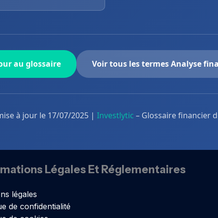
ur au glossaire
Voir tous les termes Analyse fin
mise à jour le 17/07/2025 |
Investlytic
– Glossaire financier 
rmations Légales Et Réglementaires
ns légales
ue de confidentialité