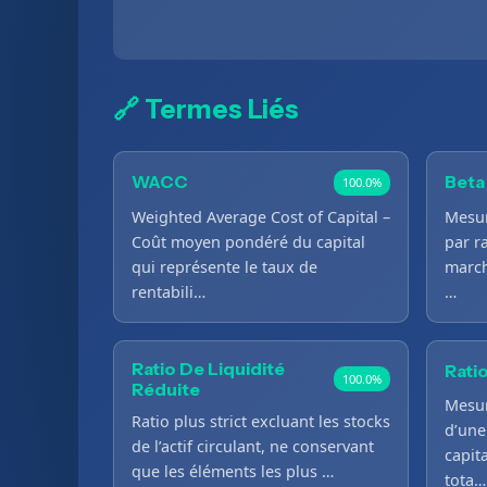
🔗 Termes Liés
WACC
Beta
100.0%
Weighted Average Cost of Capital –
Mesure
Coût moyen pondéré du capital
par r
qui représente le taux de
march
rentabili…
…
Ratio De Liquidité
Rati
100.0%
Réduite
Mesur
Ratio plus strict excluant les stocks
d’une
de l’actif circulant, ne conservant
capit
que les éléments les plus …
tota…