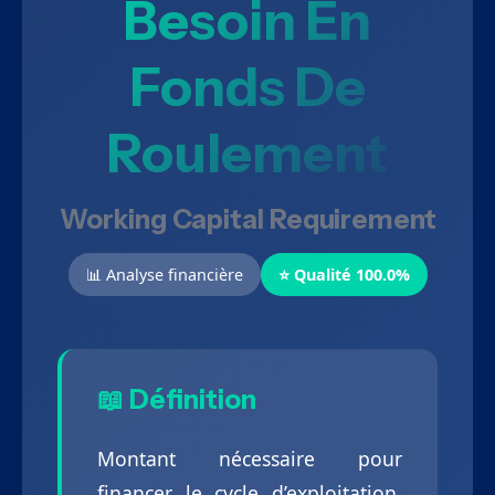
Besoin En
Fonds De
Roulement
Working Capital Requirement
📊 Analyse financière
⭐ Qualité 100.0%
📖 Définition
Montant nécessaire pour
financer le cycle d’exploitation,