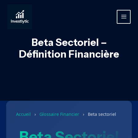
Aller
au
contenu
MAIN
MEN
Beta Sectoriel –
Définition Financière
Accueil
›
Glossaire Financier
›
Beta sectoriel
Beta Sectoriel