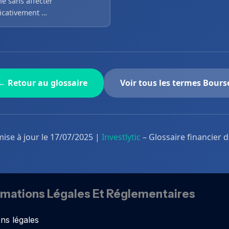
é sans affecter
ficativement …
← Retour au glossaire
Voir tous les termes Bours
mise à jour le 17/07/2025 |
Investlytic
– Glossaire financier 
rmations Légales Et Réglementaires
ns légales