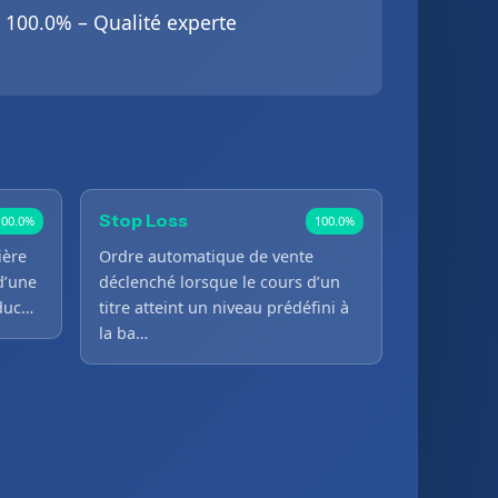
100.0% – Qualité experte
Stop Loss
100.0%
100.0%
ière
Ordre automatique de vente
d’une
déclenché lorsque le cours d’un
oduc…
titre atteint un niveau prédéfini à
la ba…