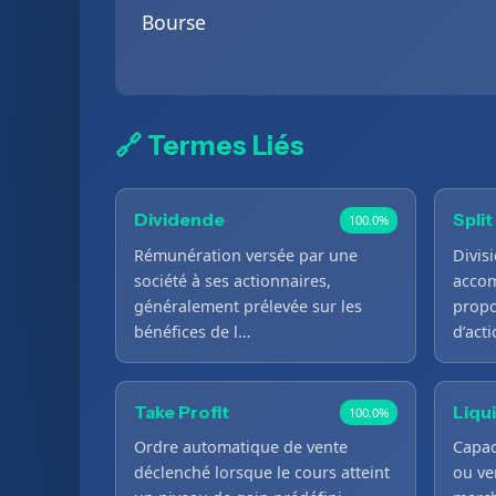
Bourse
🔗 Termes Liés
Dividende
Split
100.0%
Rémunération versée par une
Divis
société à ses actionnaires,
accom
généralement prélevée sur les
propo
bénéfices de l…
d’act
Take Profit
Liqu
100.0%
Ordre automatique de vente
Capac
déclenché lorsque le cours atteint
ou ve