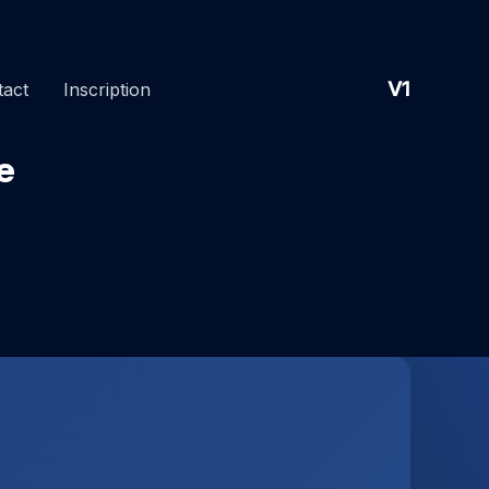
V1
tact
Inscription
e