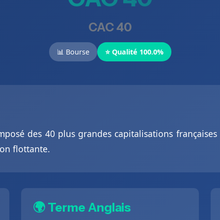
CAC 40
📊 Bourse
⭐ Qualité 100.0%
omposé des 40 plus grandes capitalisations françaises
on flottante.
🌍 Terme Anglais