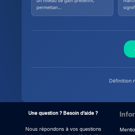
un niveau de gain prédéfini,
march
permettan…
signi
Définition 
Une question ? Besoin d’aide ?
Info
Nous répondons à vos questions
Mentio