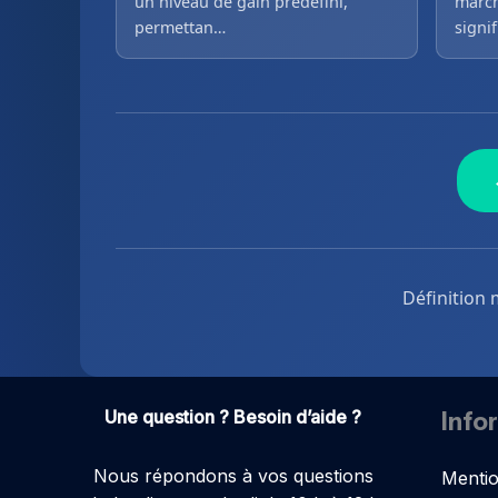
un niveau de gain prédéfini,
march
permettan…
signi
Définition 
Une question ? Besoin d’aide ?
Info
Nous répondons à vos questions
Mentio