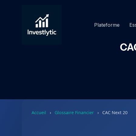
Aller
au
contenu
Plateforme
Ess
CAC
Accueil
›
Glossaire Financier
›
CAC Next 20