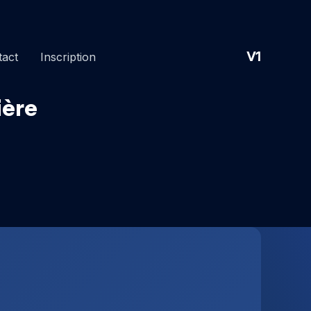
V1
tact
Inscription
ière