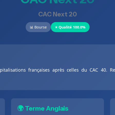
CAC Next 20
📊 Bourse
⭐ Qualité 100.0%
italisations françaises après celles du CAC 40. Re
🌍 Terme Anglais