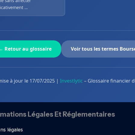
é sans affecter
ficativement …
← Retour au glossaire
Voir tous les termes Bours
mise à jour le 17/07/2025 |
Investlytic
– Glossaire financier 
rmations Légales Et Réglementaires
ns légales