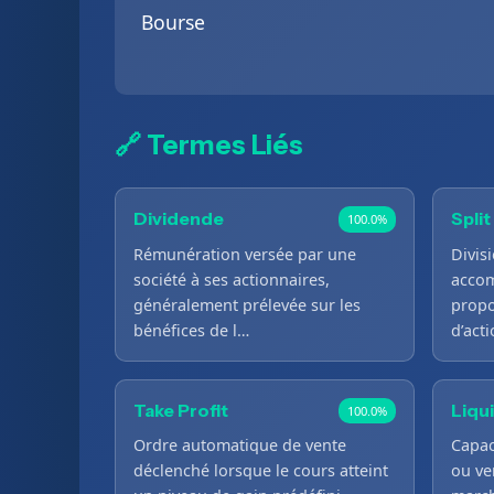
Bourse
🔗 Termes Liés
Dividende
Split
100.0%
Rémunération versée par une
Divis
société à ses actionnaires,
accom
généralement prélevée sur les
propo
bénéfices de l…
d’act
Take Profit
Liqu
100.0%
Ordre automatique de vente
Capac
déclenché lorsque le cours atteint
ou ve