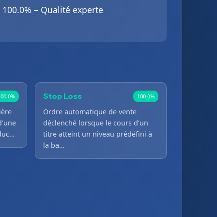
100.0% – Qualité experte
Stop Loss
100.0%
100.0%
ière
Ordre automatique de vente
d’une
déclenché lorsque le cours d’un
oduc…
titre atteint un niveau prédéfini à
la ba…