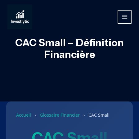
Aller
au
contenu
MAIN
MEN
CAC Small – Définition
Financière
Accueil
›
Glossaire Financier
›
CAC Small
CAC Small