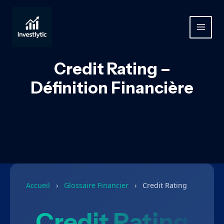
Aller
au
contenu
MAIN
MEN
Credit Rating –
Définition Financière
Accueil
›
Glossaire Financier
›
Credit Rating
Credit Rating