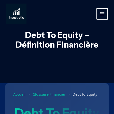
Aller
au
contenu
MAIN
MEN
Debt To Equity –
Définition Financière
Accueil
›
Glossaire Financier
›
Debt to Equity
Debt To Equity