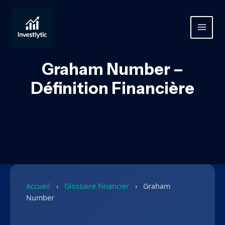
Aller
au
contenu
MAIN
MEN
Graham Number –
Définition Financière
Accueil
›
Glossaire Financier
›
Graham
Number