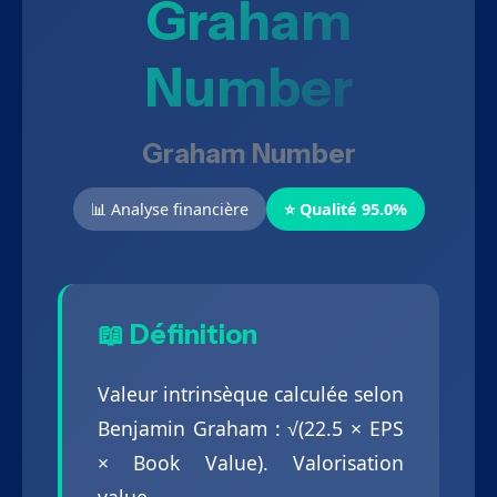
Graham
Number
Graham Number
📊 Analyse financière
⭐ Qualité 95.0%
📖 Définition
Valeur intrinsèque calculée selon
Benjamin Graham : √(22.5 × EPS
× Book Value). Valorisation