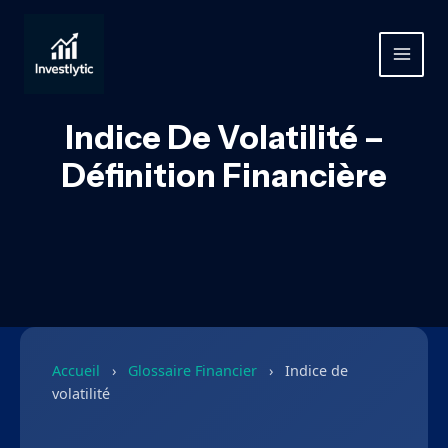
Aller
au
contenu
MAIN
MEN
Indice De Volatilité –
Définition Financière
Accueil
›
Glossaire Financier
›
Indice de
volatilité