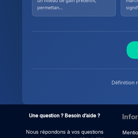
un niveau de gain prédéfini,
march
permettan…
signi
Définition 
Une question ? Besoin d’aide ?
Info
Nous répondons à vos questions
Mentio