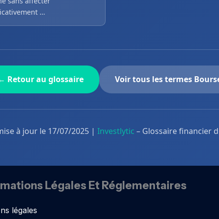
é sans affecter
ficativement …
← Retour au glossaire
Voir tous les termes Bours
mise à jour le 17/07/2025 |
Investlytic
– Glossaire financier 
rmations Légales Et Réglementaires
ns légales