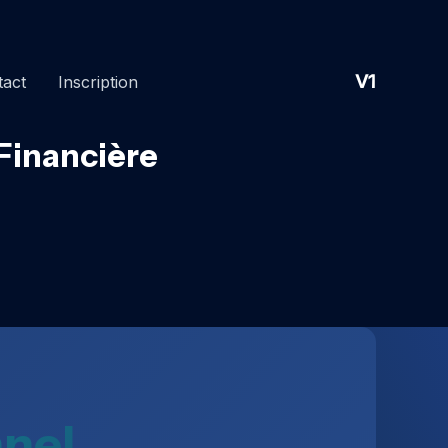
V1
tact
Inscription
 Financière
nnel