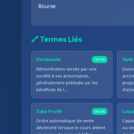
Bourse
🔗 Termes Liés
Dividende
Split
100.0%
Rémunération versée par une
Divis
société à ses actionnaires,
accom
généralement prélevée sur les
propo
bénéfices de l…
d’act
Take Profit
Liqu
100.0%
Ordre automatique de vente
Capac
déclenché lorsque le cours atteint
ou ve