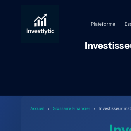
Aller
au
contenu
Plateforme
Ess
Investisse
Accueil
›
Glossaire Financier
›
Investisseur ins
Inv