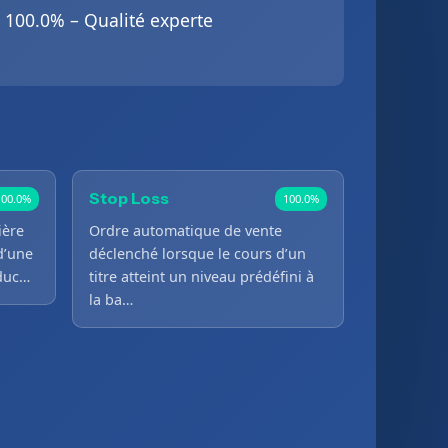
100.0% – Qualité experte
Stop Loss
100.0%
100.0%
ière
Ordre automatique de vente
d’une
déclenché lorsque le cours d’un
oduc…
titre atteint un niveau prédéfini à
la ba…